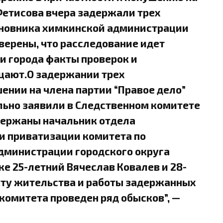
етисова вчера задержали трех
иновника химкинской администрации
верены, что расследование идет
и города факты проверок и
цают.О задержании трех
ении на члена партии “Правое дело”
ьно заявили в Следственном комитете
адержаны начальник отдела
и приватизации комитета по
дминистрации городского округа
е 25-летний Вячеслав Ковалев и 28-
сту жительства и работы задержанных
комитета проведен ряд обысков”, —