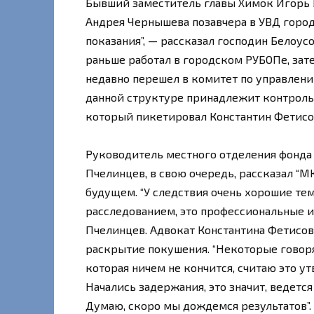
Бывший заместитель главы Химок Игорь Б
Андрея Чернышева позавчера в УВД города
показания”, — рассказал господин Белоус
раньше работал в городском РУБОПе, за
недавно перешел в комитет по управлени
данной структуре принадлежит контроль
который пикетировал Константин Фетисо
Руководитель местного отделения фонда 
Пчелинцев, в свою очередь, рассказал “М
будущем. “У следствия очень хорошие те
расследованием, это профессиональные и
Пчелинцев. Адвокат Константина Фетисова
раскрытие покушения. “Некоторые говоря
которая ничем не кончится, считаю это у
Начались задержания, это значит, ведетс
Думаю, скоро мы дождемся результатов”.