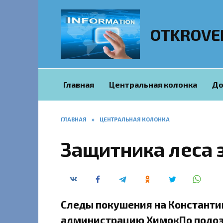
Перейти
к
содержанию
OTKROVE
Главная
Центральная колонка
До
ГЛАВНАЯ
»
ЦЕНТРАЛЬНАЯ КОЛОНКА
Защитника леса 
Следы покушения на Константи
администрацию ХимокПо подоз