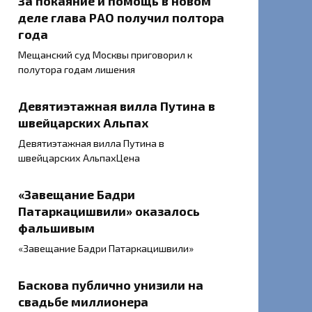
За покаяние и помощь в новом
деле глава РАО получил полтора
года
Мещанский суд Москвы приговорил к
полутора годам лишения
Девятиэтажная вилла Путина в
швейцарских Альпах
Девятиэтажная вилла Путина в
швейцарских АльпахЦена
«Завещание Бадри
Патаркацишвили» оказалось
фальшивым
«Завещание Бадри Патаркацишвили»
Баскова публично унизили на
свадьбе миллионера