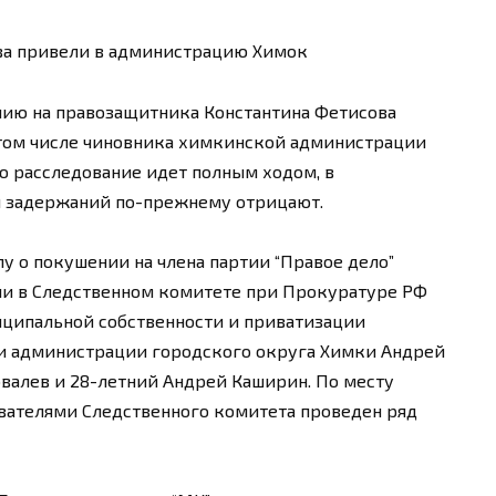
ва привели в администрацию Химок
нию на правозащитника Константина Фетисова
 том числе чиновника химкинской администрации
о расследование идет полным ходом, в
и задержаний по-прежнему отрицают.
у о покушении на члена партии “Правое дело”
ли в Следственном комитете при Прокуратуре РФ
иципальной собственности и приватизации
и администрации городского округа Химки Андрей
овалев и 28-летний Андрей Каширин. По месту
вателями Следственного комитета проведен ряд