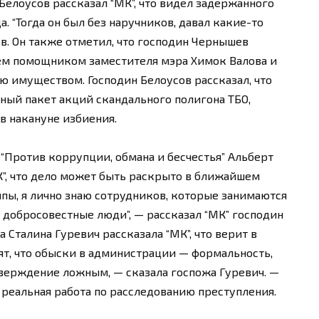
елоусов рассказал “МК”, что видел задержанного
. “Тогда он был без наручников, давал какие-то
ов. Он также отметил, что господин Чернышев
тем помощником заместителя мэра Химок Валова и
ю имуществом. Господин Белоусов рассказал, что
ный пакет акций скандального полигона ТБО,
в накануне избиения.
“Против коррупции, обмана и бесчестья” Альберт
К”, что дело может быть раскрыто в ближайшем
мпы, я лично знаю сотрудников, которые занимаются
 добросовестные люди”, — рассказал “МК” господин
 Сталина Гуревич рассказала “МК”, что верит в
т, что обыски в администрации — формальность,
тверждение ложным, — сказала госпожа Гуревич. —
я реальная работа по расследованию преступления.