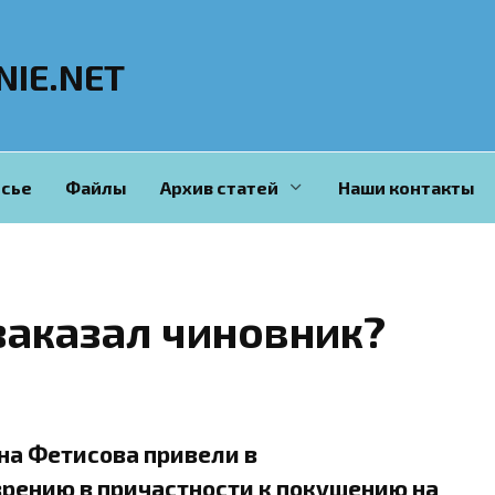
NIE.NET
сье
Файлы
Архив статей
Наши контакты
заказал чиновник?
на Фетисова привели в
рению в причастности к покушению на