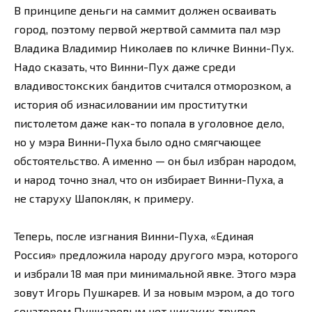
В принципе деньги на саммит должен осваивать
город, поэтому первой жертвой саммита пал мэр
Владика Владимир Николаев по кличке Винни-Пух.
Надо сказать, что Винни-Пух даже среди
владивостокских бандитов считался отморозком, а
история об изнасиловании им проститутки
пистолетом даже как-то попала в уголовное дело,
но у мэра Винни-Пуха было одно смягчающее
обстоятельство. А именно — он был избран народом,
и народ точно знал, что он избирает Винни-Пуха, а
не старуху Шапокляк, к примеру.
Теперь, после изгнания Винни-Пуха, «Единая
Россия» предложила народу другого мэра, которого
и избрали 18 мая при минимальной явке. Этого мэра
зовут Игорь Пушкарев. И за новым мэром, а до того
сенатором Пушкаревым нет никаких трупов