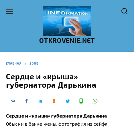
Перейти
к
содержанию
OTKROVENIE.NET
ГЛАВНАЯ
»
2008
Сердце и «крыша»
губернатора Дарькина
Сердце и «крыша» губернатора Дарькина
Обыски в банке жены, фотография из сейфа