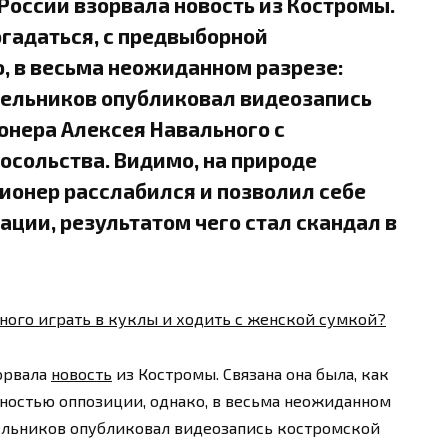
России взорвала новость из Костромы.
огадаться, с предвыборной
, в весьма неожиданном разрезе:
рельников опубликовал видеозапись
онера Алексея Навального с
осольства. Видимо, на природе
ионер расслабился и позволил себе
ции, результатом чего стал скандал в
ного играть в куклы и ходить с женской сумкой?
орвала
новость
из Костромы. Связана она была, как
ностью оппозиции, однако, в весьма неожиданном
рельников опубликовал видеозапись костромской