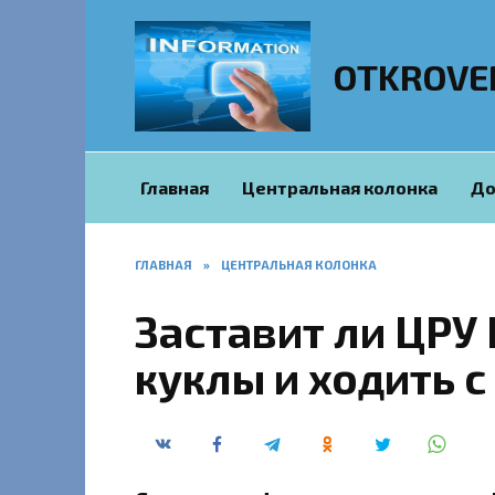
Перейти
к
содержанию
OTKROVE
Главная
Центральная колонка
До
ГЛАВНАЯ
»
ЦЕНТРАЛЬНАЯ КОЛОНКА
Заставит ли ЦРУ 
куклы и ходить 