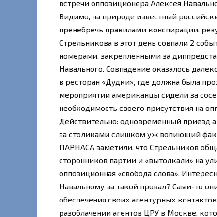
встречи оппозиционера Алексея Навально
Видимо, на природе известный российски
пренебречь правилами конспирации, резу
Стрельникова в этот день совпали 2 собы
номерами, закрепленными за диппредста
Навального. Совпадение оказалось далек
в ресторан «Дудки», где должна была пр
мероприятии американцы сидели за сосед
необходимость своего присутствия на оп
Действительно: одновременный приезд а
за столиками слишком уж вопиющий факт,
ПАРНАСА заметили, что Стрельников обща
сторонников партии и «вытолкали» на ули
оппозиционная «свобода слова». Интерес
Навальному за такой провал? Сами-то о
обеспечения своих агентурных контактов
разоблачении агентов ЦРУ в Москве, кот