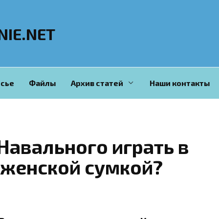
NIE.NET
сье
Файлы
Архив статей
Наши контакты
Навального играть в
с женской сумкой?