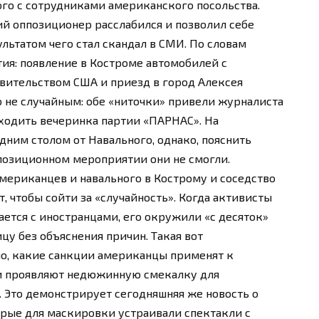
го с сотрудниками американского посольства.
й оппозиционер расслабился и позволил себе
льтатом чего стал скандал в СМИ. По словам
тия: появление в Костроме автомобилей с
вительством США и приезд в город Алексея
о не случайным: обе «ниточки» привели журналиста
оходить вечеринка партии «ПАРНАС». На
ним столом от Навального, однако, пояснить
позиционном мероприятии они не смогли.
мериканцев и навального в Кострому и соседство
 чтобы сойти за «случайность». Когда активисты
ется с иностранцами, его окружили «с десяток»
цу без объяснения причин. Такая вот
но, какие санкции американцы применят к
ни проявляют недюжинную смекалку для
. Это демонстрирует сегодняшняя же новость о
орые для маскировки устраивали спектакли с