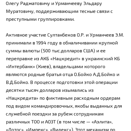
Олегу Раджатовичу и Урманчееву Эльдару
Муратовичу, поддерживающим тесные связи с
преступными группировками.
Активное участие Султанбеков О.Р. и Урманчеев Э.М.
принимали в 1994 году в обналичивании крупной
суммы валюты (500 тыс.долларов США) и ее
переправке из АКБ «Нацкредит» в украинский КБ
«Интербанк» (Киев), владельцами которого
являются родные братья отца О.Бойко А.Д.Бойко и
В.Д.Бойко. В процессе подготовки этой операции
десятки тысяч долларов изымались из
«Нацкредита» по фиктивным расходным ордерам
под видом командировочных, якобы выданных для
служебной поездки за рубеж сотрудникам
различных ТОО и АОЗТ (в том числе — «Аэлита»,
«Лотос», «Импекс», «Видекс»). Этот механизм по