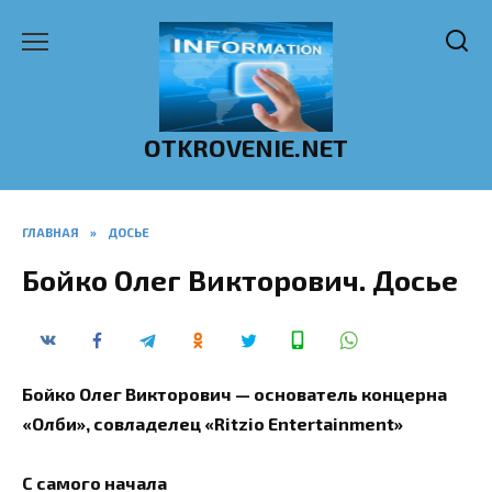
Перейти
к
содержанию
OTKROVENIE.NET
ГЛАВНАЯ
»
ДОСЬЕ
Бойко Олег Викторович. Досье
Бойко Олег Викторович — основатель концерна
«Олби», совладелец «Ritzio Entertainment»
С самого начала