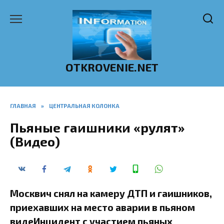
Перейти
к
содержанию
OTKROVENIE.NET
ГЛАВНАЯ
»
ЦЕНТРАЛЬНАЯ КОЛОНКА
Пьяные гаишники «рулят»
(Видео)
Москвич снял на камеру ДТП и гаишников,
приехавших на место аварии в пьяном
видеИнцидент с участием пьяных