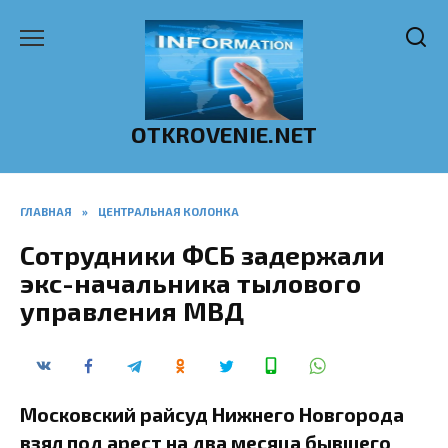
Перейти
к
содержанию
OTKROVENIE.NET
ГЛАВНАЯ
»
ЦЕНТРАЛЬНАЯ КОЛОНКА
Сотрудники ФСБ задержали
экс-начальника тылового
управления МВД
Московский райсуд Нижнего Новгорода
взял под арест на два месяца бывшего