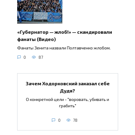
«Губернатор — жлоб!» — скандировали
фанаты (Видео)
Фанаты Зенита назвали Полтавченко жлобом.
0
87
Зачем Ходорковский заказал себе
Дудя?
О конкретной цели - "воровать, убивать и
грабить"
0
78