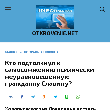
Перейти
к
содержанию
OTKROVENIE.NET
ГЛАВНАЯ
»
ЦЕНТРАЛЬНАЯ КОЛОНКА
Кто подтолкнул к
самосожжению психически
неуравновешенную
гражданку Славину?
Ходорковского из Лондона не достать,