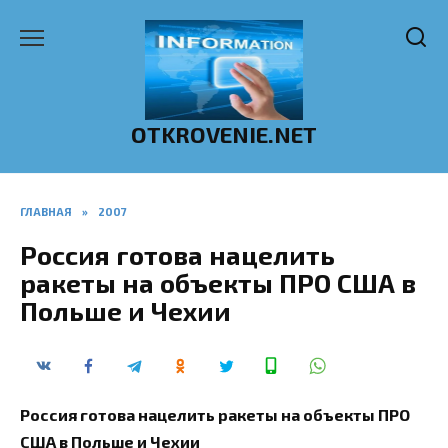
Перейти
к
содержанию
OTKROVENIE.NET
ГЛАВНАЯ
»
2007
Россия готова нацелить
ракеты на объекты ПРО США в
Польше и Чехии
Россия готова нацелить ракеты на объекты ПРО
США в Польше и Чехии