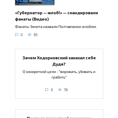
«Губернатор — жлоб!» — скандировали
фанаты (Видео)
Фанаты Зенита назвали Полтавченко жлобом.
0
85
Зачем Ходорковский заказал себе
Дудя?
О конкретной цели - "воровать, убивать и
грабить"
0
78
Правила грамотной экономии