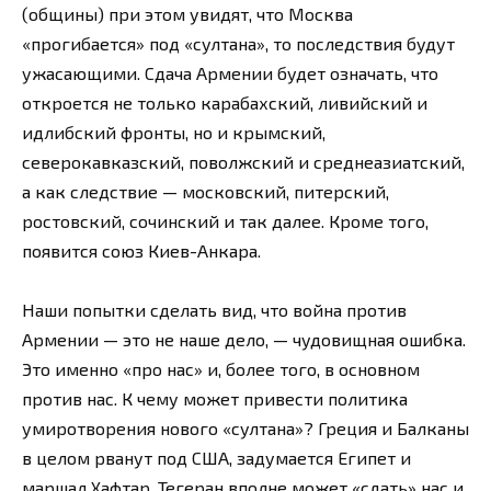
(общины) при этом увидят, что Москва
«прогибается» под «султана», то последствия будут
ужасающими. Сдача Армении будет означать, что
откроется не только карабахский, ливийский и
идлибский фронты, но и крымский,
северокавказский, поволжский и среднеазиатский,
а как следствие — московский, питерский,
ростовский, сочинский и так далее. Кроме того,
появится союз Киев-Анкара.
Наши попытки сделать вид, что война против
Армении — это не наше дело, — чудовищная ошибка.
Это именно «про нас» и, более того, в основном
против нас. К чему может привести политика
умиротворения нового «султана»? Греция и Балканы
в целом рванут под США, задумается Египет и
маршал Хафтар, Тегеран вполне может «сдать» нас и