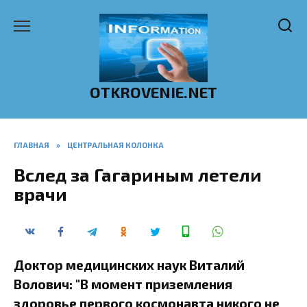
Перейти
к
содержанию
OTKROVENIE.NET
ГЛАВНАЯ
»
ЦЕНТРАЛЬНАЯ КОЛОНКА
Вслед за Гагариным летели
врачи
Доктор медицинских наук Виталий
Волович: "В момент приземления
здоровье первого космонавта никого не