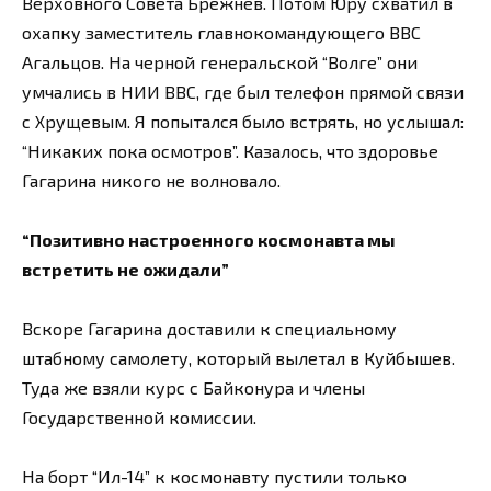
Верховного Совета Брежнев. Потом Юру схватил в
охапку заместитель главнокомандующего ВВС
Агальцов. На черной генеральской “Волге” они
умчались в НИИ ВВС, где был телефон прямой связи
с Хрущевым. Я попытался было встрять, но услышал:
“Никаких пока осмотров”. Казалось, что здоровье
Гагарина никого не волновало.
“Позитивно настроенного космонавта мы
встретить не ожидали”
Вскоре Гагарина доставили к специальному
штабному самолету, который вылетал в Куйбышев.
Туда же взяли курс с Байконура и члены
Государственной комиссии.
На борт “Ил-14” к космонавту пустили только