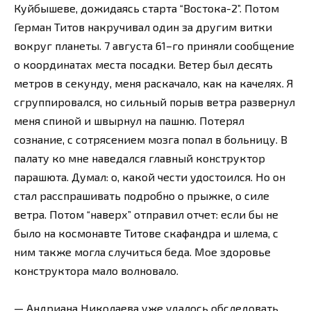
Куйбышеве, дожидаясь старта “Востока-2”. Потом
Герман Титов накручивал один за другим витки
вокруг планеты. 7 августа 61–го приняли сообщение
о координатах места посадки. Ветер был десять
метров в секунду, меня раскачало, как на качелях. Я
сгруппировался, но сильный порыв ветра развернул
меня спиной и швырнул на пашню. Потерял
сознание, с сотрясением мозга попал в больницу. В
палату ко мне наведался главный конструктор
парашюта. Думал: о, какой чести удостоился. Но он
стал расспрашивать подробно о прыжке, о силе
ветра. Потом “наверх” отправил отчет: если бы не
было на космонавте Титове скафандра и шлема, с
ним также могла случиться беда. Мое здоровье
конструктора мало волновало.
— Андриана Николаева уже удалось обследовать