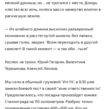
мелкой дрожью, но… не трогался с места. Дождь
хлестал всю ночь, колеса шасси намертво влипли в
раскисшую землю.
— Из штабного домика выскочил разъяренный
полковник в расстегнутой шинели, без папахи,
срывая голос, заорал: “Всем переходить в другой
самолет! В такой момент — и так обо…ться!”
Космос на троих: Юрий Гагарин, Валентина
Терешкова, Алексей Леонов.
Мы сели в обычный грузовой “Ил-14”, в 9.30 уже
заняли боевой пост в своей “зоне ответственности”.
Предполагалось, что посадка произойдет южнее
Сталинграда на 110 километров. Разброс точки
приземления составлял 400—600 км. Кто из