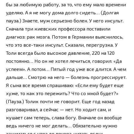
бы за любимую работу, за то, что ему мало времени
уделяю. А я не могу дома долго сидеть… (Долгая
пауза.) Знаете, муж серьезно болен. У него инсульт.
Сначала три киевских профессора поставили
диагноз: рак мозга. Потом в Германии выяснилось,
что это все-таки инсульт. Сказали, перегрузка. У
Толи всегда было высокое давление, 220 на 120
постоянно… Но он не хотел лечиться, говорил: «Да
успеем». А потом… Пятый год уже все длится. А чем
дальше… Смотрю на него — болезнь прогрессирует.
Я сына все время спрашиваю: «Если ему будет еще
хуже, то как это пережить? Что со мной будет?»
(Пауза.) Толик почти не говорит. Еще год назад
разговаривал, а сейчас — нет. Но ходит сам, и
кушает сам теперь, слава богу. Вначале он вообще
ведь ничего не мог делать… Обязательно нужно
заниматься с утра до вечера, читать вслух,