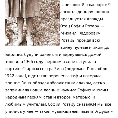
записавшей в паспорте 9
августа, день рождения
празднуется дважды.
Отец Софии Ротару —
Михаил Фёдорович
Ротарь, пройдя всю
войну пулеметчиком до
Берлина, будучи раненым и вернувшись домой
только в 1946 году, первым в селе вступил в
партию. Старшая сестра Зина (родилась 11 октября
1942 года), в детстве перенесла тиф и потеряла
зрение. Зина, обладая абсолютным слухом, легко
запоминала новые песни и научила Софию многим
народным песням, став и второй матерью, и
любимым учителем. София Ротару сказала:И мы все
учились у нее — такая музыкальная память. А душа!»