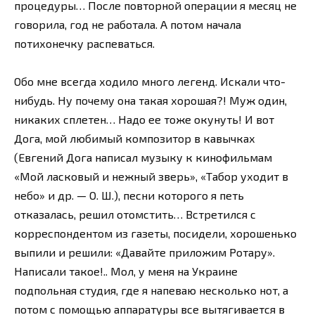
процедуры… После повторной операции я месяц не
говорила, год не работала. А потом начала
потихонечку распеваться.
Обо мне всегда ходило много легенд. Искали что-
нибудь. Ну почему она такая хорошая?! Муж один,
никаких сплетен… Надо ее тоже окунуть! И вот
Дога, мой любимый композитор в кавычках
(Евгений Дога написал музыку к кинофильмам
«Мой ласковый и нежный зверь», «Табор уходит в
небо» и др. — О. Ш.), песни которого я петь
отказалась, решил отомстить… Встретился с
корреспондентом из газеты, посидели, хорошенько
выпили и решили: «Давайте приложим Ротару».
Написали такое!.. Мол, у меня на Украине
подпольная студия, где я напеваю несколько нот, а
потом с помощью аппаратуры все вытягивается в