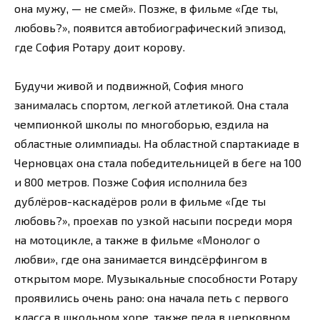
она мужу, — не смей». Позже, в фильме «Где ты,
любовь?», появится автобиографический эпизод,
где София Ротару доит корову.
Будучи живой и подвижной, София много
занималась спортом, легкой атлетикой. Она стала
чемпионкой школы по многоборью, ездила на
областные олимпиады. На областной спартакиаде в
Черновцах она стала победительницей в беге на 100
и 800 метров. Позже София исполнила без
дублёров-каскадёров роли в фильме «Где ты
любовь?», проехав по узкой насыпи посреди моря
на мотоцикле, а также в фильме «Монолог о
любви», где она занимается виндсёрфингом в
открытом море. Музыкальные способности Ротару
проявились очень рано: она начала петь с первого
класса в школьном хоре, также пела в церковном