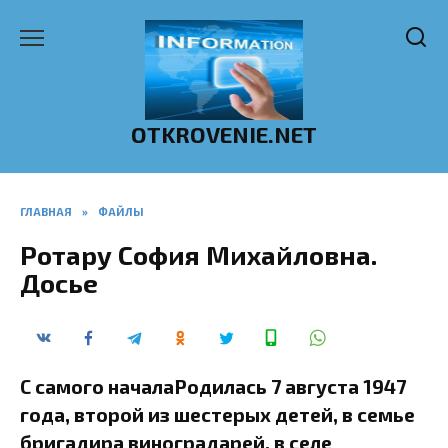
Перейти
к
содержанию
OTKROVENIE.NET
ГЛАВНАЯ
»
ФАЙЛЫ
Ротару София Михайловна.
Досье
С самого началаРодилась 7 августа 1947
года, второй из шестерых детей, в семье
бригадира виноградарей, в селе