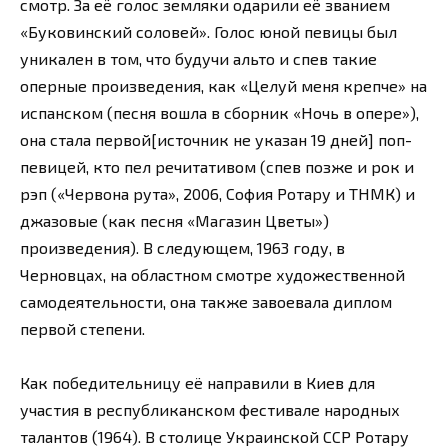
смотр. За её голос земляки одарили её званием
«Буковинский соловей». Голос юной певицы был
уникален в том, что будучи альто и спев такие
оперные произведения, как «Целуй меня крепче» на
испанском (песня вошла в сборник «Ночь в опере»),
она стала первой[источник не указан 19 дней] поп-
певицей, кто пел речитативом (спев позже и рок и
рэп («Червона рута», 2006, София Ротару и ТНМК) и
джазовые (как песня «Магазин Цветы»)
произведения). В следующем, 1963 году, в
Черновцах, на областном смотре художественной
самодеятельности, она также завоевала диплом
первой степени.
Как победительницу её направили в Киев для
участия в республиканском фестивале народных
талантов (1964). В столице Украинской ССР Ротару