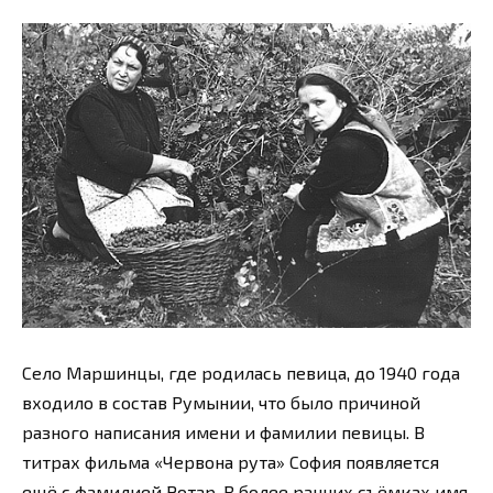
Село Маршинцы, где родилась певица, до 1940 года
входило в состав Румынии, что было причиной
разного написания имени и фамилии певицы. В
титрах фильма «Червона рута» София появляется
ещё с фамилией Ротар. В более ранних съёмках имя