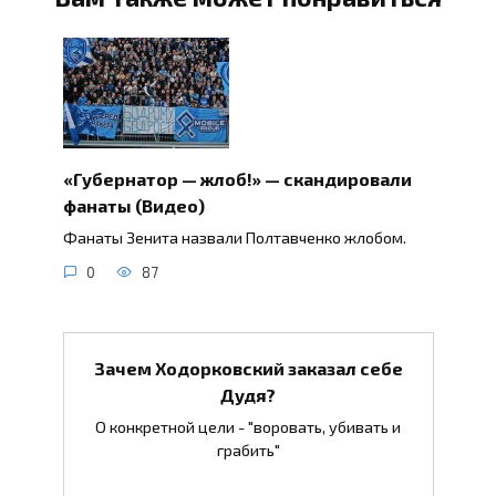
«Губернатор — жлоб!» — скандировали
фанаты (Видео)
Фанаты Зенита назвали Полтавченко жлобом.
0
87
Зачем Ходорковский заказал себе
Дудя?
О конкретной цели - "воровать, убивать и
грабить"