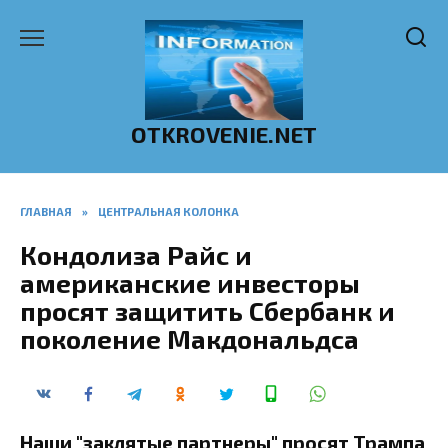
Перейти
к
содержанию
OTKROVENIE.NET
ГЛАВНАЯ
»
ЦЕНТРАЛЬНАЯ КОЛОНКА
Кондолиза Райс и
американские инвесторы
просят защитить Сбербанк и
поколение Макдональдса
Наши "заклятые партнеры" просят Трампа