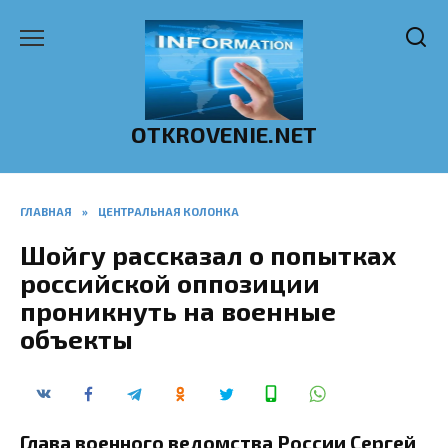
Перейти
к
содержанию
OTKROVENIE.NET
ГЛАВНАЯ
»
ЦЕНТРАЛЬНАЯ КОЛОНКА
Шойгу рассказал о попытках
российской оппозиции
проникнуть на военные
объекты
Глава военного ведомства России Сергей