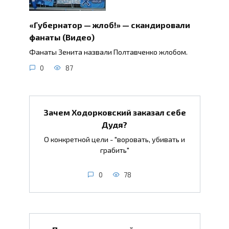
«Губернатор — жлоб!» — скандировали
фанаты (Видео)
Фанаты Зенита назвали Полтавченко жлобом.
0
87
Зачем Ходорковский заказал себе
Дудя?
О конкретной цели - "воровать, убивать и
грабить"
0
78