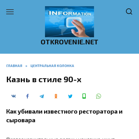
Перейти
к
содержанию
OTKROVENIE.NET
ГЛАВНАЯ
»
ЦЕНТРАЛЬНАЯ КОЛОНКА
Казнь в стиле 90-х
Как убивали известного ресторатора и
сыровара