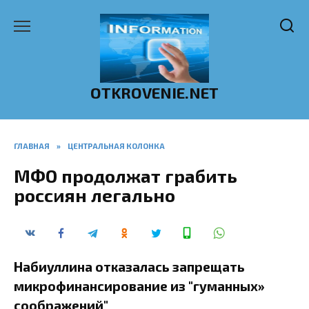
Перейти
к
содержанию
OTKROVENIE.NET
ГЛАВНАЯ
»
ЦЕНТРАЛЬНАЯ КОЛОНКА
МФО продолжат грабить
россиян легально
Набиуллина отказалась запрещать
микрофинансирование из "гуманных»
соображений"