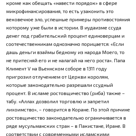
кроме как обещать «навести порядок» в сфере
микрофинансирования, то есть узаконить это
вековечное зло, успешные примеры противостояния
которому уже были в истории. В иудаизме ссуда
денег под грабительский процент единоверцам и
соотечественникам однозначно порицается: «Если
дашь деньги взаймы бедному из народа Моего, то
не притесняй его и не налагай на него роста». Папа
Климент V на Вьеннском соборе в 1311 году
пригрозил отлучением от Церкви королям,
которые законодательно разрешали ссудный
процент. В исламе ростовщичество (риба) также –
табу. «Аллах дозволил торговлю и запретил
лихоимство», – говорится в Коране. По этой причине
ростовщичество законодательно ограничивается в
ряде мусульманских стран – в Пакистане, Иране. В
соответствии с современными исламскими