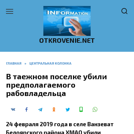
Перейти
к
содержанию
OTKROVENIE.NET
ГЛАВНАЯ
»
ЦЕНТРАЛЬНАЯ КОЛОНКА
В таежном поселке убили
предполагаемого
рабовладельца
24 февраля 2019 года в селе Ванзеват
Белоярского района ХМАО убили