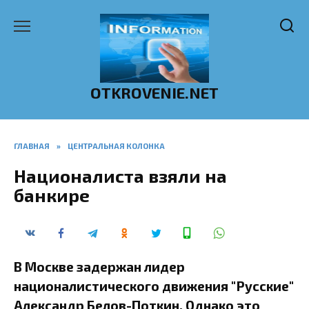
Перейти
к
содержанию
OTKROVENIE.NET
ГЛАВНАЯ
»
ЦЕНТРАЛЬНАЯ КОЛОНКА
Националиста взяли на
банкире
В Москве задержан лидер
националистического движения "Русские"
Александр Белов-Поткин. Однако это