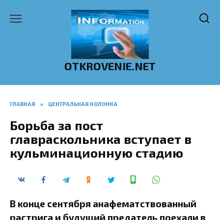
Перейти
к
содержанию
OTKROVENIE.NET
ГЛАВНАЯ
»
ЦЕНТРАЛЬНАЯ КОЛОНКА
Борьба за пост
главраскольника вступает в
кульминационную стадию
В конце сентября анафематствованный
растрига и будущий предатель поехали в