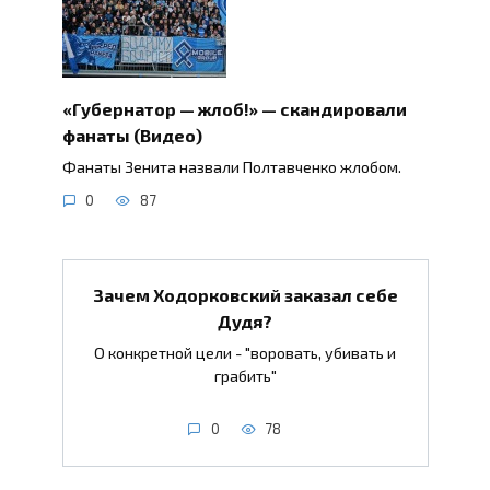
«Губернатор — жлоб!» — скандировали
фанаты (Видео)
Фанаты Зенита назвали Полтавченко жлобом.
0
87
Зачем Ходорковский заказал себе
Дудя?
О конкретной цели - "воровать, убивать и
грабить"
0
78