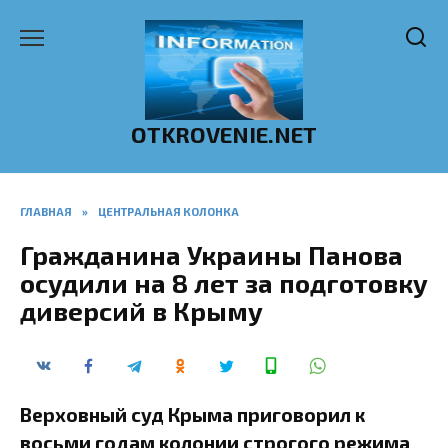
Перейти
к
содержанию
OTKROVENIE.NET
ГЛАВНАЯ
»
ЦЕНТРАЛЬНАЯ КОЛОНКА
Гражданина Украины Панова
осудили на 8 лет за подготовку
диверсий в Крыму
Верховный суд Крыма приговорил к
восьми годам колонии строгого режима