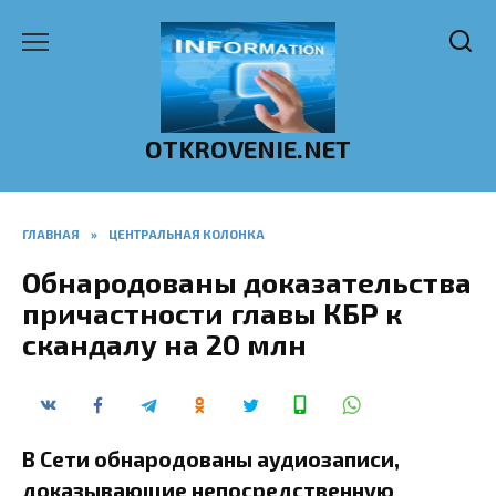
Перейти
к
содержанию
OTKROVENIE.NET
ГЛАВНАЯ
»
ЦЕНТРАЛЬНАЯ КОЛОНКА
Обнародованы доказательства
причастности главы КБР к
скандалу на 20 млн
В Сети обнародованы аудиозаписи,
доказывающие непосредственную