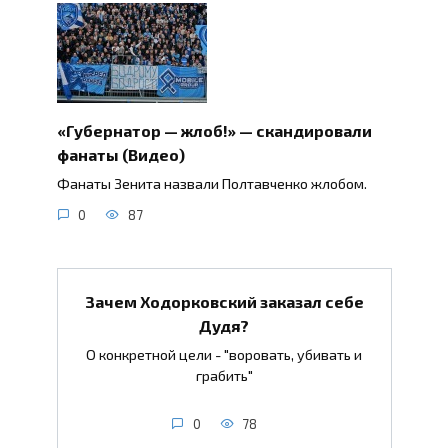
«Губернатор — жлоб!» — скандировали
фанаты (Видео)
Фанаты Зенита назвали Полтавченко жлобом.
0
87
Зачем Ходорковский заказал себе
Дудя?
О конкретной цели - "воровать, убивать и
грабить"
0
78