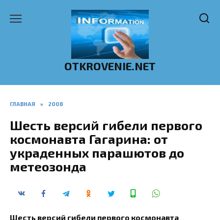
Перейти
к
содержанию
OTKROVENIE.NET
ГЛАВНАЯ
»
2008
Шесть версий гибели первого
космонавта Гагарина: от
украденных парашютов до
метеозонда
Шесть версий гибели первого космонавта