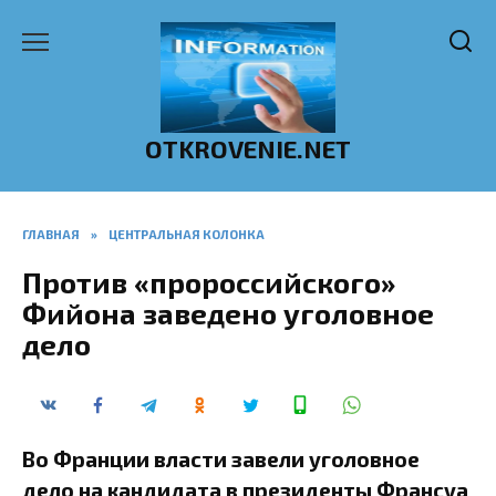
Перейти
к
содержанию
OTKROVENIE.NET
ГЛАВНАЯ
»
ЦЕНТРАЛЬНАЯ КОЛОНКА
Против «пророссийского»
Фийона заведено уголовное
дело
Во Франции власти завели уголовное
дело на кандидата в президенты Франсуа