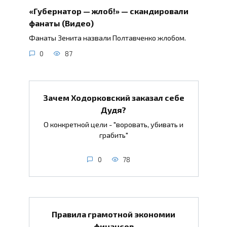
«Губернатор — жлоб!» — скандировали
фанаты (Видео)
Фанаты Зенита назвали Полтавченко жлобом.
0
87
Зачем Ходорковский заказал себе
Дудя?
О конкретной цели - "воровать, убивать и
грабить"
0
78
Правила грамотной экономии
финансов