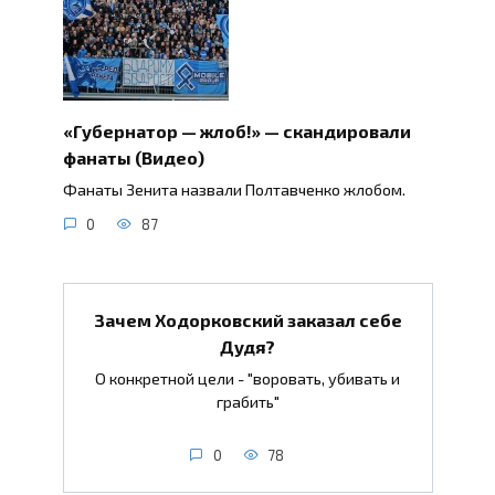
«Губернатор — жлоб!» — скандировали
фанаты (Видео)
Фанаты Зенита назвали Полтавченко жлобом.
0
87
Зачем Ходорковский заказал себе
Дудя?
О конкретной цели - "воровать, убивать и
грабить"
0
78