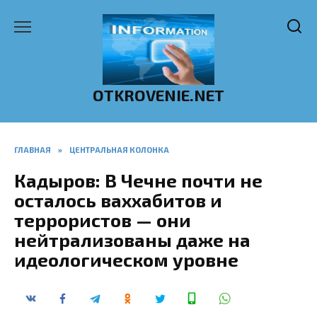
Перейти
к
содержанию
OTKROVENIE.NET
ГЛАВНАЯ
»
ЦЕНТРАЛЬНАЯ КОЛОНКА
Кадыров: В Чечне почти не
осталось ваххабитов и
террористов — они
нейтрализованы даже на
идеологическом уровне