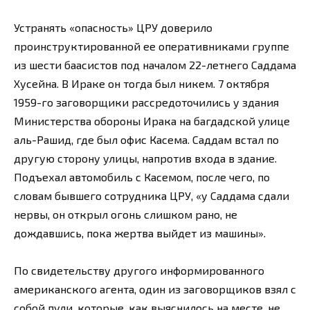
Устранять «опасность» ЦРУ доверило
проинструктированной ее оперативниками группе
из шести баасистов под началом 22-летнего Саддама
Хусейна. В Ираке он тогда был никем. 7 октября
1959-го заговорщики рассредоточились у здания
Министерства обороны Ирака на багдадской улице
аль-Рашид, где был офис Касема. Саддам встал по
другую сторону улицы, напротив входа в здание.
Подъехал автомобиль с Касемом, после чего, по
словам бывшего сотрудника ЦРУ, «у Саддама сдали
нервы, он открыл огонь слишком рано, не
дождавшись, пока жертва выйдет из машины».
По свидетельству другого информированного
американского агента, один из заговорщиков взял с
собой пули, которые, как выяснилось на месте, не