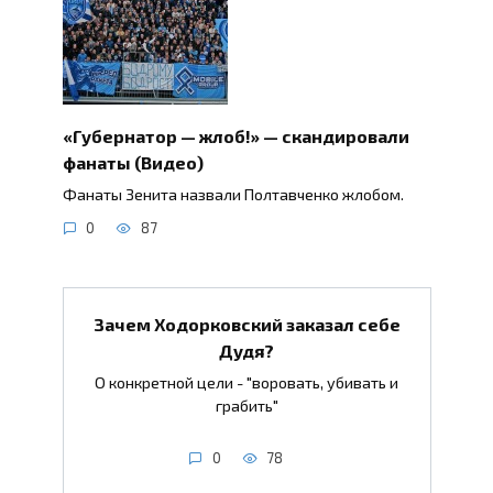
«Губернатор — жлоб!» — скандировали
фанаты (Видео)
Фанаты Зенита назвали Полтавченко жлобом.
0
87
Зачем Ходорковский заказал себе
Дудя?
О конкретной цели - "воровать, убивать и
грабить"
0
78