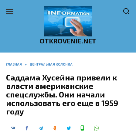
Перейти
к
содержанию
OTKROVENIE.NET
ГЛАВНАЯ
»
ЦЕНТРАЛЬНАЯ КОЛОНКА
Саддама Хусейна привели к
власти американские
спецслужбы. Они начали
использовать его еще в 1959
году