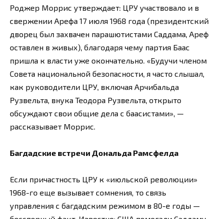
Роджер Моррис утверждает: ЦРУ участвовало и в
свержении Арефа 17 июля 1968 года (президентский
дворец был захвачен парашютистами Саддама, Ареф
оставлен в живых), благодаря чему партия Баас
пришла к власти уже окончательно. «Будучи членом
Совета национальной безопасности, я часто слышал,
как руководители ЦРУ, включая Арчибальда
Рузвельта, внука Теодора Рузвельта, открыто
обсуждают свои общие дела с баасистами», —
рассказывает Моррис.
Багдадские встречи Дональда Рамсфелда
Если причастность ЦРУ к «июльской революции»
1968-го еще вызывает сомнения, то связь
управления с багдадским режимом в 80-е годы —
бесспорный факт. Известно: США помогали Саддаму