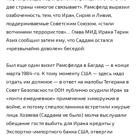
две страны «многое связывает». Рамсфелд выразил
озабоченность тем, что Иран, Сирия и Ливия,
поддерживаемые Советским Союзом, «стали
вотчинами террористов»… Глава МИД Ирака Тарик
Азиз сообщил затем ему, что Саддам остался
«чрезвычайно доволен» беседой.
Был еще один визит Рамсфелда в Багдад — в конце
марта 1984-го. К тому моменту США — здесь надо
отдать им должное — в ответ на жалобы Тегерана в
Совет Безопасности ООН публично осудили Ирак за
«почти ежедневное» применение химоружия в
войне, и потому спецпосланника встретили хмурые
лица. Хозяева (Саддама не было) молча выслушали
обещание гостя выбить для Ирака кредиты у
Экспортно-импортного банка США, отвергли