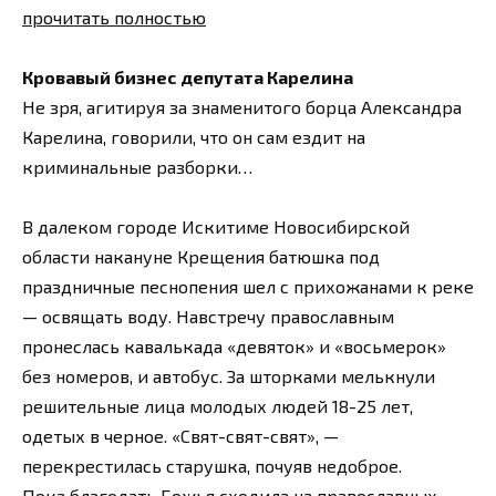
прочитать полностью
Кровавый бизнес депутата Карелина
Не зря, агитируя за знаменитого борца Александра
Карелина, говорили, что он сам ездит на
криминальные разборки…
В далеком городе Искитиме Новосибирской
области накануне Крещения батюшка под
праздничные песнопения шел с прихожанами к реке
— освящать воду. Навстречу православным
пронеслась кавалькада «девяток» и «восьмерок»
без номеров, и автобус. За шторками мелькнули
решительные лица молодых людей 18-25 лет,
одетых в черное. «Свят-свят-свят», —
перекрестилась старушка, почуяв недоброе.
Пока благодать Божья сходила на православных,