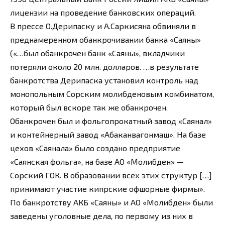
лицензии на проведение банковских операций.
В прессе О.Дерипаску и А.Саркисяна обвиняли в
преднамеренном обанкрочивании банка «Саяны»
(«…был обанкрочен банк «Саяны», вкладчики
потеряли около 20 млн. долларов. …в результате
банкротства Дерипаска установил контроль над
монопольным Сорским молибденовым комбинатом,
который был вскоре так же обанкрочен.
Обанкрочен был и фольгопрокатный завод «Саянал»
и контейнерный завод «Абаканвагонмаш». На базе
цехов «Саянала» было создано предприятие
«Саянская фольга», на базе АО «Молибден» —
Сорский ГОК. В образовании всех этих структур […]
принимают участие кипрские офшорные фирмы».
По банкротству АКБ «Саяны» и АО «Молибден» были
заведены уголовные дела, по первому из них в