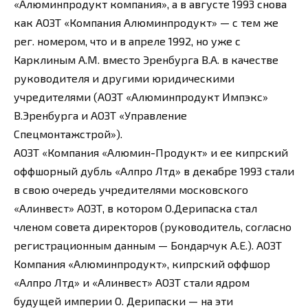
«Алюминпродукт компания», а в августе 1993 снова
как АОЗТ «Компания Алюминпродукт» — с тем же
рег. номером, что и в апреле 1992, но уже с
Карклиным А.М. вместо Эренбурга В.А. в качестве
руководителя и другими юридическими
учредителями (АОЗТ «Алюминпродукт Импэкс»
В.Эренбурга и АОЗТ «Управление
Спецмонтажстрой»).
АОЗТ «Компания «Алюмин-Продукт» и ее кипрский
оффшорный дубль «Алпро Лтд» в декабре 1993 стали
в свою очередь учредителями московского
«Алинвест» АОЗТ, в котором О.Дерипаска стал
членом совета директоров (руководитель, согласно
регистрационным данным — Бондарчук А.Е.). АОЗТ
Компания «Алюминпродукт», кипрский оффшор
«Алпро Лтд» и «Алинвест» АОЗТ стали ядром
будущей империи О. Дерипаски — на эти