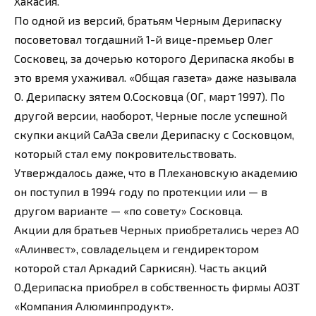
Хакасия.
По одной из версий, братьям Черным Дерипаску
посоветовал тогдашний 1-й вице-премьер Олег
Сосковец, за дочерью которого Дерипаска якобы в
это время ухаживал. «Общая газета» даже называла
О. Дерипаску зятем О.Сосковца (ОГ, март 1997). По
другой версии, наоборот, Черные после успешной
скупки акций СаАЗа свели Дерипаску с Сосковцом,
который стал ему покровительствовать.
Утверждалось даже, что в Плехановскую академию
он поступил в 1994 году по протекции или — в
другом варианте — «по совету» Сосковца.
Акции для братьев Черных приобретались через АО
«Алинвест», совладельцем и гендиректором
которой стал Аркадий Саркисян). Часть акций
О.Дерипаска приобрел в собственность фирмы АОЗТ
«Компания Алюминпродукт».