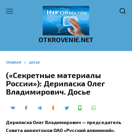
Перейти
к
содержанию
OTKROVENIE.NET
ГЛАВНАЯ
»
ДОСЬЕ
(«Секретные материалы
России»): Дерипаска Олег
Владимирович. Досье
Дерипаска Олег Владимирович — председатель
Совета директоров ОАО «Русский алюминий»,