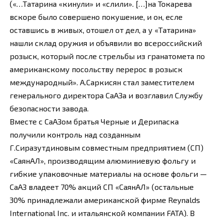
(«…Татарина «кинули» и «слили». […]на Токарева
вскоре было совершено покушение, и он, есле
оставшись в живых, отошел от дел, а у «Татарина»
нашли склад оружия и объявили во всероссийский
розыск, который после стрельбы из гранатомета по
американскому посольству перерос в розыск
международный». А.Саркисян стал заместителем
генерального директора СаАЗа и возглавил Службу
безопасности завода.
Вместе с СаАЗом братья Черные и Дерипаска
получили контроль над созданным
Г.Сиразутдиновым совместным предприятием (СП)
«СаянАЛ», производящим алюминиевую фольгу и
гибкие упаковочные материалы на основе фольги —
СаАЗ владеет 70% акций СП «СаянАЛ» (остальные
30% принадлежали американской фирме Reynalds
International Inc. и итальянской компании FATA). В