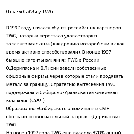
Отъем СаАЗа у TWG
В 1997 году начался «бунт» российских партнеров
TWG, которых перестала удовлетворять
толлинговая схема (внедрению которой они в свое
время активно способствовали). В конце 1997
бывшие «агенты влияния» TWG в России
О.Дерипаска и В.Лисин завели собственные
офшорные фирмы, через которые стали продавать
металл за границу. Стратегию вытеснения TWG
поддержала и Сибирско-Уральская алюмниевая
компания (СУАЛ).
Образование «Сибирского алюминия» и СМР
обозначило окончательный разрыв О.Дерипаски с
TWG.
На конец 1997 года TWG еще владела 37,8% акций