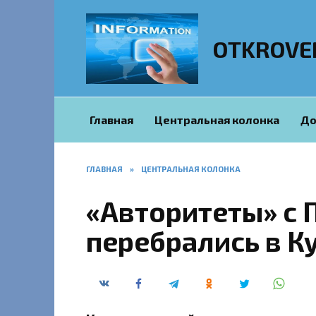
Перейти
к
содержанию
OTKROVE
Главная
Центральная колонка
До
ГЛАВНАЯ
»
ЦЕНТРАЛЬНАЯ КОЛОНКА
«Авторитеты» с 
перебрались в К