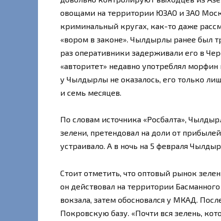
овощами на территории ЮЗАО и ЗАО Моск
криминальный кругах, как-то даже расс
«вором в законе». Чылдырлы ранее был 
раз оперативники задерживали его в Чере
«авторитет» недавно употреблял морфин 
у Чылдырлы не оказалось, его только ли
и семь месяцев.
По словам источника «Росбалта», Чылдыр
зелени, претендовал на доли от прибыле
устраивало. А в ночь на 5 февраля Чылды
Стоит отметить, что оптовый рынок зелен
он действовал на территории Басманного
вокзала, затем обосновался у МКАД. Посл
Покровскую базу. «Почти вся зелень, кото