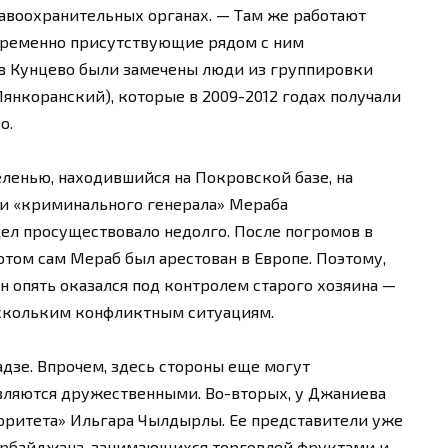
правоохранительных органах. — Там же работают
епременно присутствующие рядом с ним
, в Кунцево были замечены люди из группировки
янкоранский), которые в 2009-2012 годах получали
о.
еленью, находившийся на Покровской базе, на
и «криминального генерала» Мераба
ел просуществовало недолго. После погромов в
отом сам Мераб был арестован в Европе. Поэтому,
он опять оказался под контролем старого хозяина —
ескольким конфликтным ситуациям.
дзе. Впрочем, здесь стороны еще могут
вляются дружественными. Во-вторых, у Джаниева
оритета» Ильгара Чылдырлы. Ее представители уже
ербайджана, занимающихся торговлей фруктами и