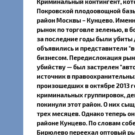
Криминальный контингент, кот
Покровской плодоовощной базы
район Москвы – Кунцево. Именн
рынок по торговле зеленью, в б
за последние годы были убиты 
объявились и представители "во
бизнесом. Передислокация рын
убийству — был застрелен "ав
источник в правоохранительных
произошедших в октябре 2013 
криминальных группировок, де
покинули этот район. О них сы
трех месяцев. Однако теперь он
районе Кунцево. По словам соб
Бирюлево переехал оптовый ры