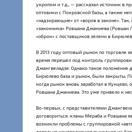
укропом и т.д., — рассказал источник в 
оптовики с Покровской базы, а также н
«надзирающие» от «воров в законе». Так
«законника» Ровшана Джаниева (Ровшан Л
«оброк» с поставщиков зелени в Бирюлев
В 2013 году оптовый рынок по торговле з
время перешел под контроль группировк
Джангвеладзе. Однако такое положение д
Бирюлево база и рынок, были закрыты. П
когда рынок вновь заработал в Кунцево, 
Ровшана Джаниева. Это уже привело к н
Во-первых, с представителями Джангвела
договориться: кланы Мераба и Ровшана я
возникли проблемы с группировкой «авт
довольно контролируют выходцев из Аз