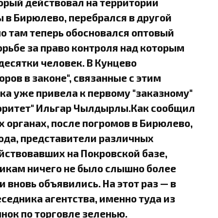
орый действовал на территории
 в Бирюлево, перебрался в другой
о там теперь обосновался оптовый
орьбе за право контроля над которым
десятки человек. В Кунцево
ров в законе", связанные с этим
ка уже привела к первому "заказному"
торитет" Ильгар Чылдырлы.Как сообщил
 органах, после погромов в Бирюлево,
года, представители различных
йствовавших на Покровской базе,
щикам ничего не было слышно более
и вновь объявились. На этот раз — в
еседника агентства, именно туда из
нок по торговле зеленью.