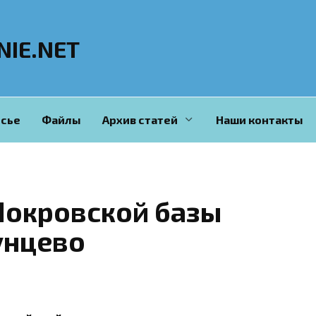
NIE.NET
сье
Файлы
Архив статей
Наши контакты
Покровской базы
унцево