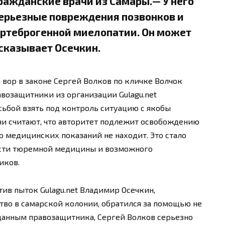
ражданские врачи из Самары.— У него
серьезные повреждения позвонков и
ертеброгенной миелопатии. Он может
сказывает Осечкин.
вор в законе Сергей Волков по кличке Волчок
авозащитники из организации Gulagu.net
сьбой взять под контроль ситуацию с якобы
ни считают, что авторитет подлежит освобождению
го медицинских показаний не находит. Это стало
ости тюремной медицины и возможного
иков.
ив пыток Gulagu.net Владимир Осечкин,
во в самарской колонии, обратился за помощью не
 данным правозащитника, Сергей Волков серьезно