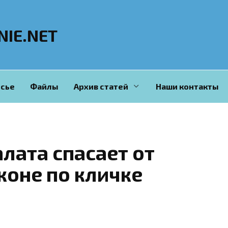
NIE.NET
сье
Файлы
Архив статей
Наши контакты
лата спасает от
коне по кличке