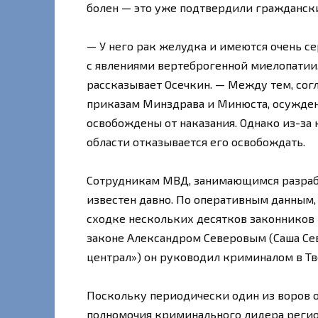
болен — это уже подтвердили граждански
— У него рак желудка и имеются очень с
с явлениями вертеброгенной миелопатии
рассказывает Осечкин. — Между тем, сог
приказам Минздрава и Минюста, осужден
освобождены от наказания. Однако из-за
области отказывается его освобождать.
Сотрудникам МВД, занимающимся разраб
известен давно. По оперативным данным, 
сходке нескольких десятков законников 
законе Александром Северовым (Саша Се
централ») он руководил криминалом в Тв
Поскольку периодически один из воров о
полномочия криминального лидера регио