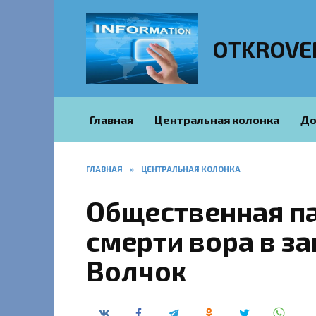
Перейти
к
содержанию
OTKROVE
Главная
Центральная колонка
До
ГЛАВНАЯ
»
ЦЕНТРАЛЬНАЯ КОЛОНКА
Общественная па
смерти вора в за
Волчок