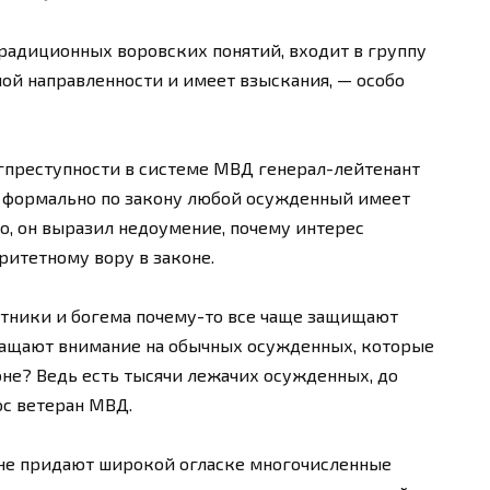
радиционных воровских понятий, входит в группу
ой направленности и имеет взыскания, — особо
гпреступности в системе МВД генерал-лейтенант
о формально по закону любой осужденный имеет
о, он выразил недоумение, почему интерес
итетному вору в законе.
итники и богема почему-то все чаще защищают
бращают внимание на обычных осужденных, которые
оне? Ведь есть тысячи лежачих осужденных, до
ос ветеран МВД.
о не придают широкой огласке многочисленные