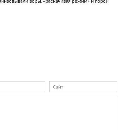
анизовывали воры, «раскачивая режим» и порой
Сайт