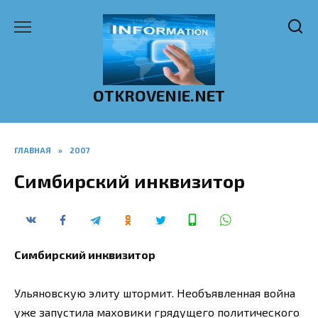
Перейти
к
содержанию
OTKROVENIE.NET
ГЛАВНАЯ
»
2007
Симбирский инквизитор
Симбирский инквизитор
Ульяновскую элиту штормит. Необъявленная война
уже запустила маховики грядущего политического