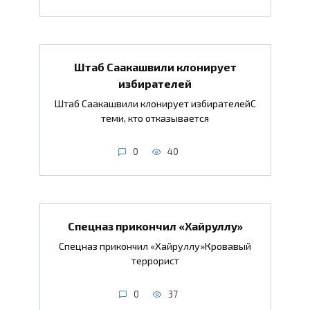
Штаб Саакашвили клонирует
избирателей
Штаб Саакашвили клонирует избирателейС
теми, кто отказывается
0
40
Спецназ прикончил «Хайруллу»
Спецназ прикончил «Хайруллу»Кровавый
террорист
0
37