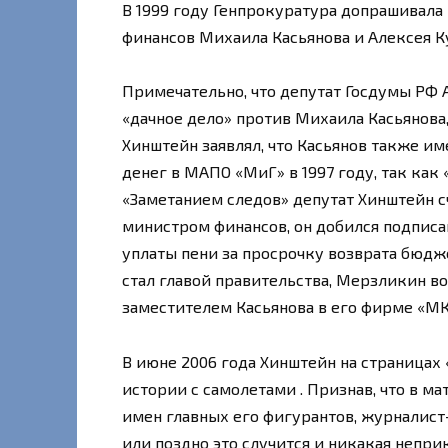
В 1999 году Генпрокуратура допрашивала
финансов Михаила Касьянова и Алексея К
Примечательно, что депутат Госдумы РФ
«дачное дело» против Михаила Касьянова,
Хинштейн заявлял, что Касьянов также и
денег в МАПО «МиГ» в 1997 году, так как
«Заметанием следов» депутат Хинштейн сче
министром финансов, он добился подпис
уплаты пени за просрочку возврата бюдж
стал главой правительства, Мерзликин воз
заместителем Касьянова в его фирме «МК
В июне 2006 года Хинштейн на страницах
истории с самолетами . Признав, что в ма
имен главных его фигурантов, журналист-
или поздно это случится и никакая непр