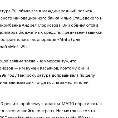
ратура РФ объявила в международный розыск
ского инновационного банка Илью Сташевского и
комбанка Андрея Глориозова. Они обвиняются в
н долларов бюджетных средств, предназначавшихся
остроительная корпорация «МиГ») для
лей «МиГ-29».
цов заявил тогда «Коммерсанту», что
риозов — им нужен Касьянов, поэтому они и
1999 году Генпрокуратура допрашивала по делу
ина, занимавших тогда посты заместителей
ПО решить проблему с долгом. МАПО обратилась к
од готовившийся контракт. Несмотря на то что
 1997 года Минфин деньги выделил. На 150 млн