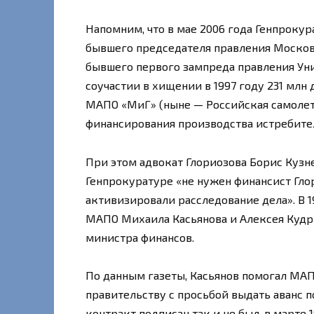
Напомним, что в мае 2006 года Генпроку
бывшего председателя правления Москов
бывшего первого зампреда правления Уни
соучастии в хищении в 1997 году 231 мл
МАПО «МиГ» (ныне — Российская самолет
финансирования производства истребите
При этом адвокат Глориозова Борис Кузне
Генпрокуратуре «не нужен финансист Гло
активизировали расследование дела». В 
МАПО Михаила Касьянова и Алексея Кудр
министра финансов.
По данным газеты, Касьянов помогал МА
правительству с просьбой выдать аванс п
контракт подписан так и не был, в марте