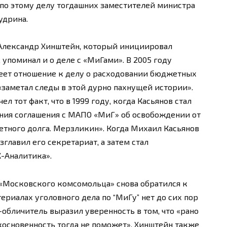
 по этому делу тогдашних заместителей министра
удрина.
 Александр Хинштейн, который инициировал
 упоминал и о деле с «МиГами». В 2005 году
меет отношение к делу о расходовании бюджетных
 «заметал следы в этой дурно пахнущей истории».
л тот факт, что в 1999 году, когда Касьянов стал
ания соглашения с МАПО «МиГ» об освобождении от
етного долга. Мерзликин». Когда Михаил Касьянов
главил его секретариат, а затем стал
-Аналитика».
 «Московского комсомольца» снова обратился к
териалах уголовного дела по “МиГу” нет до сих пор
обличитель выразил уверенность в том, что «рано
икосновенность тогда не поможет». Хинштейн также