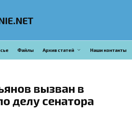
NIE.NET
сье
Файлы
Архив статей
Наши контакты
ьянов вызван в
по делу сенатора