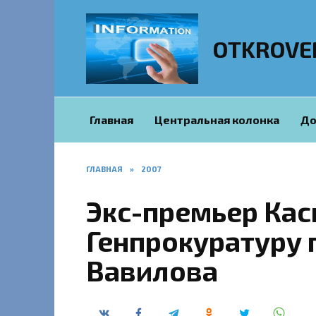
Перейти
к
содержанию
OTKROVE
Главная
Центральная колонка
До
ГЛАВНАЯ
»
2007
Экс-премьер Кас
Генпрокуратуру 
Вавилова