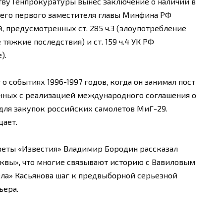
тву Генпрокуратуры вынес заключение о наличии в
шего первого заместителя главы Минфина РФ
 предусмотренных ст. 285 ч.3 (злоупотребление
яжкие последствия) и ст. 159 ч.4 УК РФ
).
 о событиях 1996-1997 годов, когда он занимал пост
анных с реализацией международного соглашения о
для закупок российских самолетов МиГ-29.
цает.
еты «Известия» Владимир Бородин рассказал
квы», что многие связывают историю с Вавиловым
ела» Касьянова шаг к предвыборной серьезной
ьера.