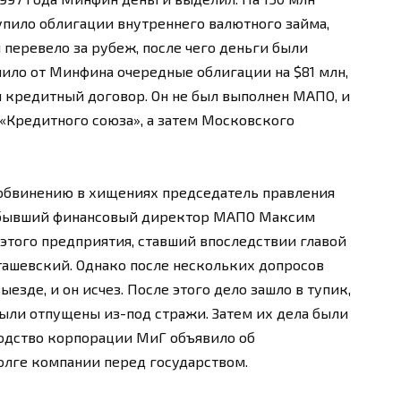
упило облигации внутреннего валютного займа,
 перевело за рубеж, после чего деньги были
ило от Минфина очередные облигации на $81 млн,
 кредитный договор. Он не был выполнен МАПО, и
 «Кредитного союза», а затем Московского
 обвинению в хищениях председатель правления
, бывший финансовый директор МАПО Максим
этого предприятия, ставший впоследствии главой
ташевский. Однако после нескольких допросов
езде, и он исчез. После этого дело зашло в тупик,
были отпущены из-под стражи. Затем их дела были
водство корпорации МиГ объявило об
олге компании перед государством.