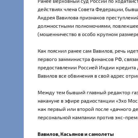
Ранее Верховный суд России по ходатайс
действиях члена Совета Федерации, быв
Андрея Вавилова признаков преступлений,
должностными полномочиями, повлекшее т
(мошенничество в особо крупном размере
Как пояснил ранее сам Вавилов, речь идет
первого замминистра финансов РФ, связ
предоставлении Россией Индии кредита 
Вавилов все обвинения в свой адрес отри
Между тем бывший главный редактор газ
накануне в эфире радиостанции «Эхо Мос
как первый или второй после «дачного д
персональной кампании против экс-прем
Вавилов, Касьянов и самолеты