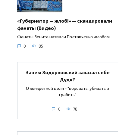
«Губернатор — жлоб!» — скандировали
фанаты (Видео)
Фанаты Зенита назвали Полтавченко жлобом.
0
85
Зачем Ходорковский заказал себе
Дудя?
О конкретной цели - "воровать, убивать и
грабить"
0
78