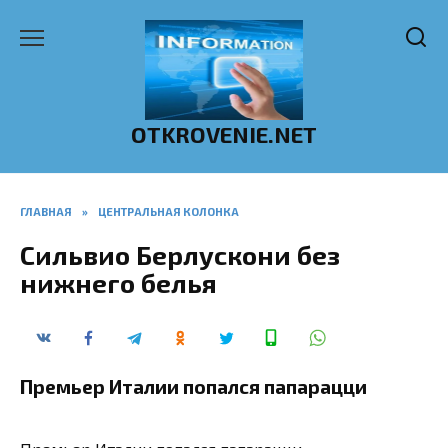
Перейти
к
содержанию
OTKROVENIE.NET
ГЛАВНАЯ
»
ЦЕНТРАЛЬНАЯ КОЛОНКА
Сильвио Берлускони без
нижнего белья
Премьер Италии попался папарацци