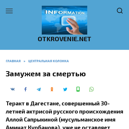
Перейти
к
содержанию
OTKROVENIE.NET
ГЛАВНАЯ
»
ЦЕНТРАЛЬНАЯ КОЛОНКА
Замужем за смертью
Теракт в Дагестане, совершенный 30-
летней актрисой русского происхождения
Аллой Сапрыкиной (мусульманское имя
Аминат Курбанова), уже не оставляет