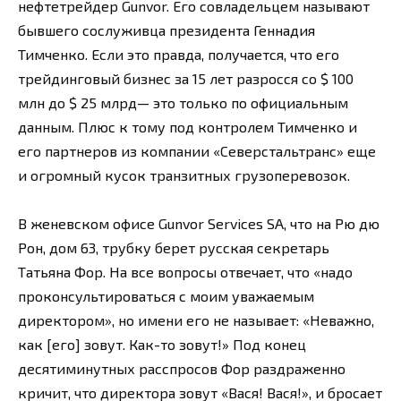
нефтетрейдер Gunvor. Его совладельцем называют
бывшего сослуживца президента Геннадия
Тимченко. Если это правда, получается, что его
трейдинговый бизнес за 15 лет разросся со $ 100
млн до $ 25 млрд— это только по официальным
данным. Плюс к тому под контролем Тимченко и
его партнеров из компании «Северстальтранс» еще
и огромный кусок транзитных грузоперевозок.
В женевском офисе Gunvor Services SA, что на Рю дю
Рон, дом 63, трубку берет русская секретарь
Татьяна Фор. На все вопросы отвечает, что «надо
проконсультироваться с моим уважаемым
директором», но имени его не называет: «Неважно,
как [его] зовут. Как-то зовут!» Под конец
десятиминутных расспросов Фор раздраженно
кричит, что директора зовут «Вася! Вася!», и бросает