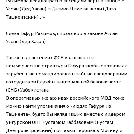
Рахимова неоднократно посещали воры в законе А.
Усоян (Дед Хасан) и Датико Цихелашвили (Дато
Ташкентский)…»
Слева Гафур Рахимов, справа вор в законе Аслан
Усоян (дед Хасан)
Также в донесениях ФСБ указывается:
коммерческие структуры Гафура якобы оплачивали
зарубежные командировки и тайные спецоперации
сотрудников Службы национальной безопасности
(СНБ) Узбекистана.
В оперативных же архивах российского МВД тоже
можно найти упоминания о «людях Гафура из
Ташкента», будто бы наладивших вместе с лидером
уйгурской ОПГ Рустамом Габбазовым (Рустам
Днепропетровский) поставки героина в Москву и