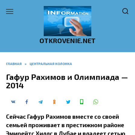
Перейти
к
содержанию
OTKROVENIE.NET
ГЛАВНАЯ
»
ЦЕНТРАЛЬНАЯ КОЛОНКА
Гафур Рахимов и Олимпиада —
2014
Сейчас Гафур Рахимов вместе со своей
семьей проживает в престижном районе
Эмирейтс Хиллс в Дубае и владеет сетью