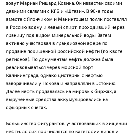
зовут Мариан Ришард Козина. Он известен своими
давними связями с КГБ и «Штази». В 90-е годы
вместе с Япончиком и Макинтошем поляк поставлял
в Россию водку и левый спирт, проходивший через
границу под видом минеральной воды. Затем
активно участвовал в грандиозной афере по
продаже похищенной российской нефти (по квоте
регионов). По документам нефть должна была
реализовываться через морской порт
Калининграда, однако цистерны с нефтью
заворачивали у Пскова и направляли в Эстонию.
Далее нефть продавалась на мировых биржах, а
вырученные средства аккумулировались на
офшорных счетах.
Большинство фигурантов, участвовавших в хищении
нефти, до сих пор числятся по категории випов и