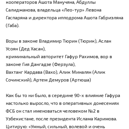
кооператоров Ашота Манучяна, Абдуллы
Салиджанова, владельца «Лео-тур» Левона
Гаспаряна и директора ипподрома Ашота Габриэляна
(Габа).
Воры в законе Владимир Тюрин (Тюрик), Аслан
Усоян (Дед Хасан),
криминальный авторитет Гафур Рахимов, вор в
законе Гия Дангадзе (Ферзула),
Вахтанг Кардава (Вахо), Алик Миналян (Алик
Сочинский), Артем Демуров (Артюша)
Как бы то ни было, в середине 90-х влияние Гафура
настолько выросло, что в оперативных донесениях
ФСБ он стал именоваться человеком №2 в
Узбекистане, после президента Ислама Каримова.
Цитирую: «Умный, сильный, волевой и очень