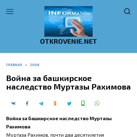
Перейти
к
содержанию
OTKROVENIE.NET
ГЛАВНАЯ
»
2008
Война за башкирское
наследство Муртазы Рахимова
Война за башкирское наследство Муртазы
Рахимова
Муртаза Рахимов, почти два десятилетия