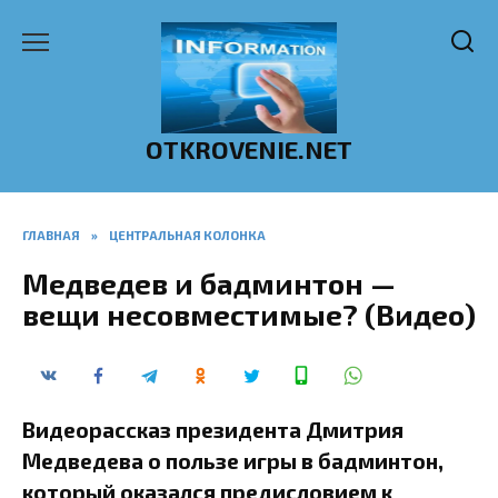
Перейти
к
содержанию
OTKROVENIE.NET
ГЛАВНАЯ
»
ЦЕНТРАЛЬНАЯ КОЛОНКА
Медведев и бадминтон —
вещи несовместимые? (Видео)
Видеорассказ президента Дмитрия
Медведева о пользе игры в бадминтон,
который оказался предисловием к