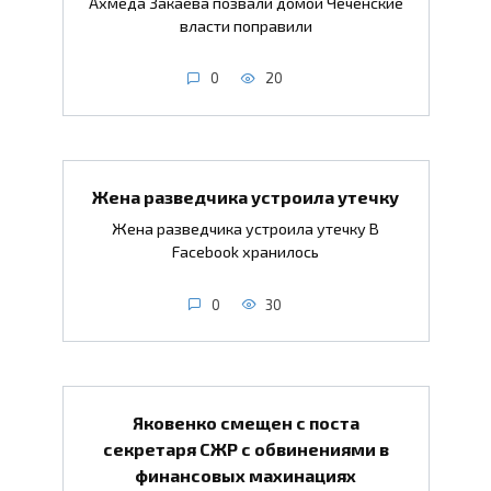
Ахмеда Закаева позвали домой Чеченские
власти поправили
0
20
Жена разведчика устроила утечку
Жена разведчика устроила утечку В
Facebook хранилось
0
30
Яковенко смещен с поста
секретаря СЖР с обвинениями в
финансовых махинациях