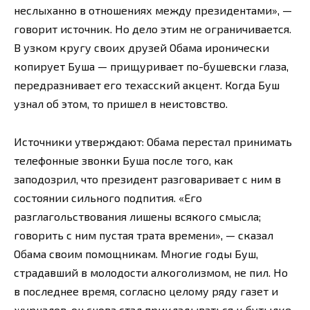
неслыханно в отношениях между президентами», —
говорит источник. Но дело этим не ограничивается.
В узком кругу своих друзей Обама иронически
копирует Буша — прищуривает по-бушевски глаза,
передразнивает его техасский акцент. Когда Буш
узнал об этом, то пришел в неистовство.
Источники утверждают: Обама перестал принимать
телефонные звонки Буша после того, как
заподозрил, что президент разговаривает с ним в
состоянии сильного подпития. «Его
разглагольствования лишены всякого смысла;
говорить с ним пустая трата времени», — сказал
Обама своим помощникам. Многие годы Буш,
страдавший в молодости алкоголизмом, не пил. Но
в последнее время, согласно целому ряду газет и
журналов, он снова стал прикладываться к бутылке