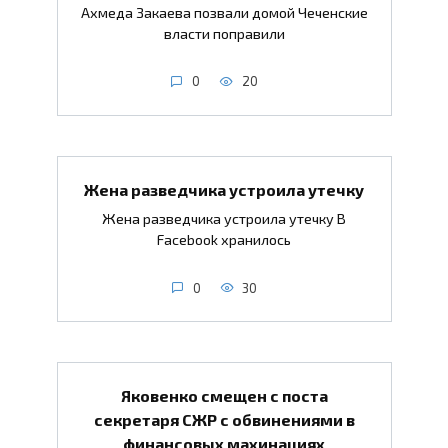
Ахмеда Закаева позвали домой Чеченские
власти поправили
0
20
Жена разведчика устроила утечку
Жена разведчика устроила утечку В
Facebook хранилось
0
30
Яковенко смещен с поста
секретаря СЖР с обвинениями в
финансовых махинациях