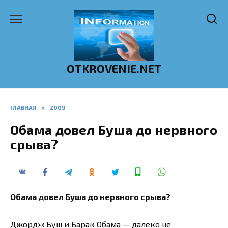
Перейти
к
содержанию
OTKROVENIE.NET
ГЛАВНАЯ
»
2009
Обама довел Буша до нервного
срыва?
Обама довел Буша до нервного срыва?
Джордж Буш и Барак Обама — далеко не