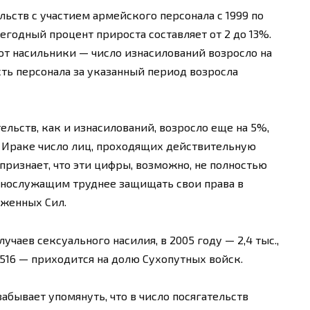
ьств с участием армейского персонала с 1999 по
ежегодный процент прироста составляет от 2 до 13%.
т насильники — число изнасилований возросло на
сть персонала за указанный период возросла
ельств, как и изнасилований, возросло еще на 5%,
 в Ираке число лиц, проходящих действительную
признает, что эти цифры, возможно, не полностью
еннослужащим труднее защищать свои права в
уженных Сил.
лучаев сексуального насилия, в 2005 году — 2,4 тыс.,
 1516 — приходится на долю Сухопутных войск.
забывает упомянуть, что в число посягательств