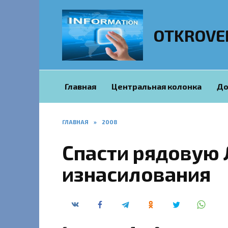
Перейти
к
содержанию
OTKROVE
Главная
Центральная колонка
До
ГЛАВНАЯ
»
2008
Спасти рядовую 
изнасилования