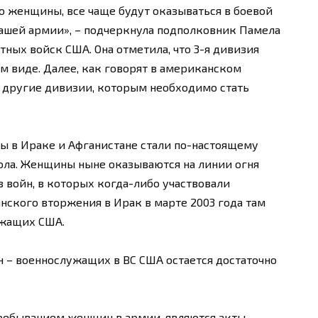
о женщины, все чаще будут оказываться в боевой
нашей армии», – подчеркнула подполковник Памела
ных войск США. Она отметила, что 3-я дивизия
м виде. Далее, как говорят в американском
 другие дивизии, которым необходимо стать
ы в Ираке и Афганистане стали по-настоящему
ла. Женщины ныне оказываются на линии огня
з войн, в которых когда-либо участвовали
ского вторжения в Ирак в марте 2003 года там
ужащих США.
 – военнослужащих в ВС США остается достаточно
пребыванием женщин в армии, являются акты