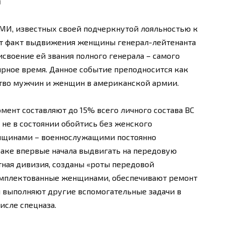
я
МИ, известных своей подчеркнутой лояльностью к
ют факт выдвижения женщины генерал-лейтенанта
своение ей звания полного генерала – самого
ирное время. Данное событие преподносится как
тво мужчин и женщин в американской армии.
ент составляют до 15% всего личного состава ВС
о не в состоянии обойтись без женского
енщинами – военнослужащими постоянно
раке впервые начала выдвигать на передовую
ная дивизия, созданы «роты передовой
омплектованные женщинами, обеспечивают ремонт
и выполняют другие вспомогательные задачи в
исле спецназа.