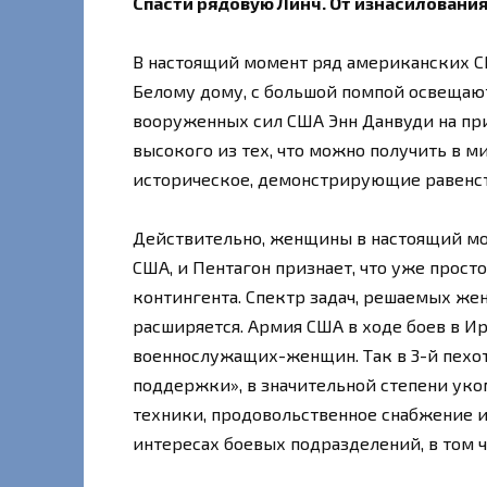
Спасти рядовую Линч. От изнасиловани
В настоящий момент ряд американских С
Белому дому, с большой помпой освеща
вооруженных сил США Энн Данвуди на при
высокого из тех, что можно получить в м
историческое, демонстрирующие равенс
Действительно, женщины в настоящий мом
США, и Пентагон признает, что уже прост
контингента. Спектр задач, решаемых ж
расширяется. Армия США в ходе боев в И
военнослужащих-женщин. Так в 3-й пехот
поддержки», в значительной степени ук
техники, продовольственное снабжение 
интересах боевых подразделений, в том ч