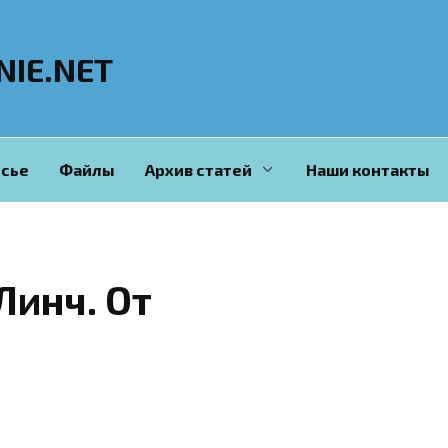
NIE.NET
сье
Файлы
Архив статей
Наши контакты
Линч. От