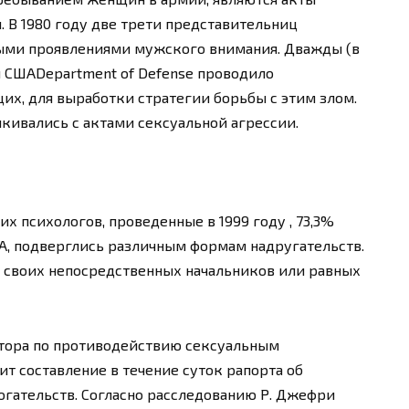
 В 1980 году две трети представительниц
ными проявлениями мужского внимания. Дважды (в
ы СШАDepartment of Defense проводило
х, для выработки стратегии борьбы с этим злом.
лкивались с актами сексуальной агрессии.
х психологов, проведенные в 1999 году , 73,3%
, подверглись различным формам надругательств.
т своих непосредственных начальников или равных
тора по противодействию сексуальным
ит составление в течение суток рапорта об
гательств. Согласно расследованию Р. Джефри