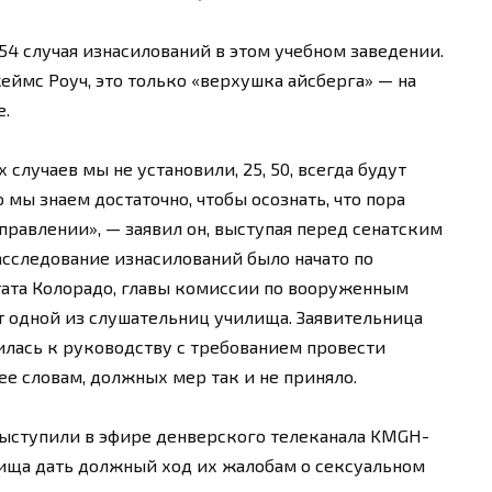
54 случая изнасилований в этом учебном заведении.
ймс Роуч, это только «верхушка айсберга» — на
е.
 случаев мы не установили, 25, 50, всегда будут
 мы знаем достаточно, чтобы осознать, что пора
управлении», — заявил он, выступая перед сенатским
сследование изнасилований было начато по
тата Колорадо, главы комиссии по вооруженным
от одной из слушательниц училища. Заявительница
илась к руководству с требованием провести
ее словам, должных мер так и не приняло.
ыступили в эфире денверского телеканала KMGH-
лища дать должный ход их жалобам о сексуальном