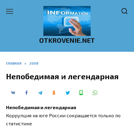
Перейти
к
содержанию
OTKROVENIE.NET
ГЛАВНАЯ
»
2008
Непобедимая и легендарная
Непобедимая и легендарная
Коррупция на юге России сокращается только по
статистике