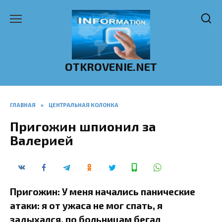
Перейти
к
содержанию
OTKROVENIE.NET
ГЛАВНАЯ
»
ЦЕНТРАЛЬНАЯ КОЛОНКА
Пригожин шпионил за
Валерией
Пригожин: У меня начались панические
атаки: я от ужаса не мог спать, я
задыхался, по больницам бегал