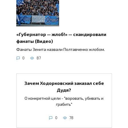
«Губернатор — жлоб!» — скандировали
фанаты (Видео)
Фанаты Зенита назвали Полтавченко жлобом.
0
87
Зачем Ходорковский заказал себе
Дудя?
О конкретной цели - "воровать, убивать и
грабить"
0
78