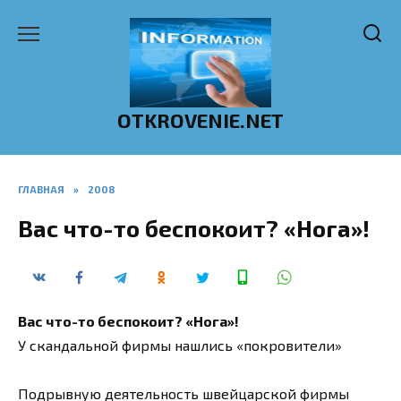
Перейти
к
содержанию
OTKROVENIE.NET
ГЛАВНАЯ
»
2008
Вас что-то беспокоит? «Нога»!
Вас что-то беспокоит? «Нога»!
У скандальной фирмы нашлись «покровители»
Подрывную деятельность швейцарской фирмы