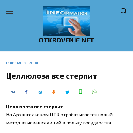
Перейти
к
содержанию
OTKROVENIE.NET
ГЛАВНАЯ
»
2008
Целлюлоза все стерпит
Целлюлоза все стерпит
На Архангельском ЦБК отрабатывается новый
метод взыскания акций в пользу государства