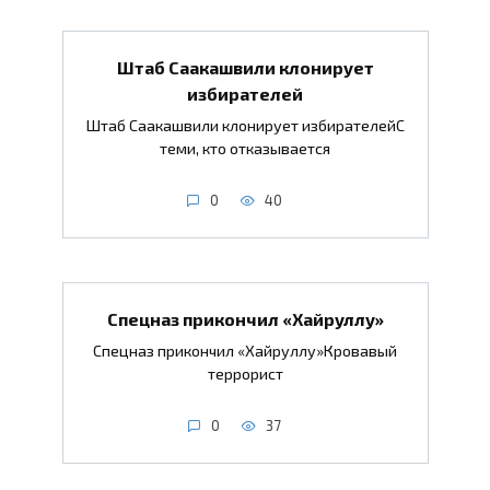
Штаб Саакашвили клонирует
избирателей
Штаб Саакашвили клонирует избирателейС
теми, кто отказывается
0
40
Спецназ прикончил «Хайруллу»
Спецназ прикончил «Хайруллу»Кровавый
террорист
0
37