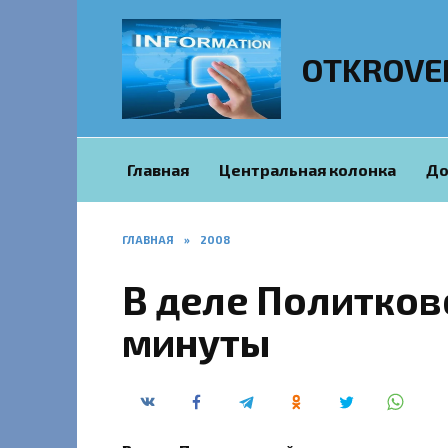
Перейти
к
содержанию
OTKROVE
Главная
Центральная колонка
До
ГЛАВНАЯ
»
2008
В деле Политков
минуты