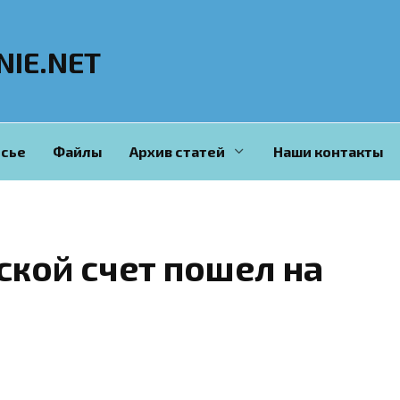
NIE.NET
сье
Файлы
Архив статей
Наши контакты
ской счет пошел на