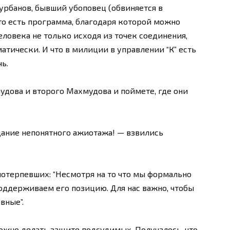
рбанов, бывший убоповец (обвиняется в
то есть программа, благодаря которой можно
ловека не только исходя из точек соединения,
тически. И что в милиции в управлении “К” есть
ь.
дова и второго Махмудова и поймете, где они
здание непонятного ажиотажа! — взвились
отерпевших: “Несмотря на то что мы формально
поддерживаем его позицию. Для нас важно, чтобы
вные”.
можно делать защите подсудимых. Получалось, что