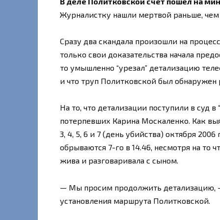
В деле Политковской счет пошел на ми
Журналистку нашли мертвой раньше, чем
Сразу два скандала произошли на процесс
только свои доказательства начала предо
то умышленно “урезал” детализацию тел
и что труп Политковской был обнаружен р
На то, что детализации поступили в суд в
потерпевших Карина Москаленко. Как выя
3, 4, 5, 6 и 7 (день убийства) октября 200
обрываются 7-го в 14.46, несмотря на то 
жива и разговаривала с сыном.
— Мы просим продолжить детализацию, —
установления маршрута Политковской.