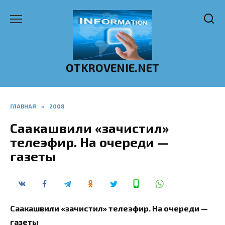
Перейти
к
содержанию
OTKROVENIE.NET
ГЛАВНАЯ
»
2008
Саакашвили «зачистил»
телеэфир. На очереди —
газеты
Саакашвили «зачистил» телеэфир. На очереди —
газеты