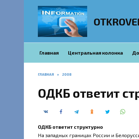
Перейти
к
содержанию
OTKROVE
Главная
Центральная колонка
До
ГЛАВНАЯ
»
2008
ОДКБ ответит ст
ОДКБ ответит структурно
На западных границах России и Белорусс