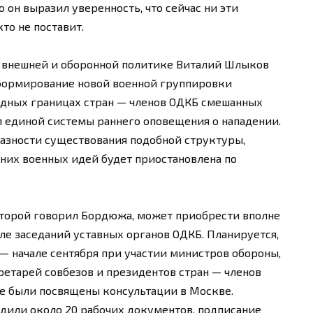
 он выразил уверенность, что сейчас ни эти
то не поставит.
по внешней и оборонной политике Виталий Шлыков
 формирование новой военной группировки
адных границах стран — членов ОДКБ смешанных
м единой системы раннего оповещения о нападении.
азности существования подобной структуры,
них военных идей будет приостановлена по
оторой говорил Бордюжа, может приобрести вполне
ле заседаний уставных органов ОДКБ. Планируется,
 — начале сентября при участии министров обороны,
ретарей совбезов и президентов стран — членов
е были посвящены консультации в Москве.
дили около 20 рабочих документов, подписание