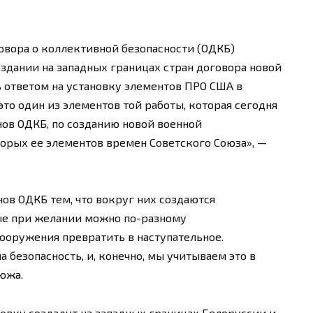
овора о коллективной безопасности (ОДКБ)
здании на западных границах стран договора новой
ь ответом на установку элементов ПРО США в
 это один из элементов той работы, которая сегодня
нов ОДКБ, по созданию новой военной
орых ее элементов времен Советского Союза», —
ов ОДКБ тем, что вокруг них создаются
ые при желании можно по-разному
ооружения превратить в наступательное.
на безопасность, и, конечно, мы учитываем это в
южа.
ровку создадут на западных границах Белоруссии и