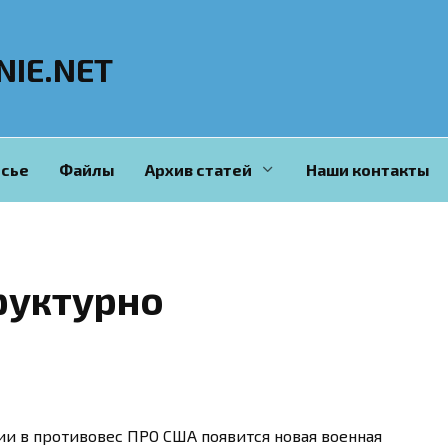
NIE.NET
сье
Файлы
Архив статей
Наши контакты
руктурно
ии в противовес ПРО США появится новая военная