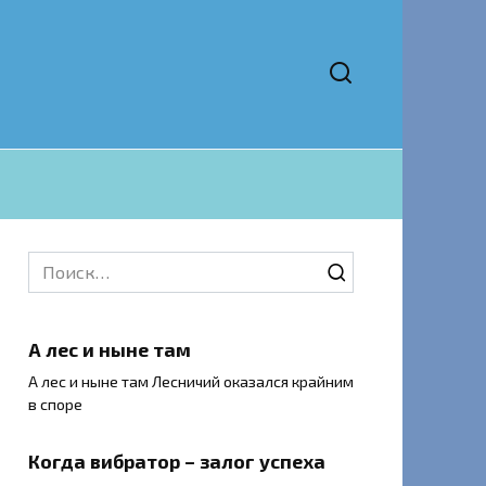
Search
for:
А лес и ныне там
А лес и ныне там Лесничий оказался крайним
в споре
Когда вибратор – залог успеха