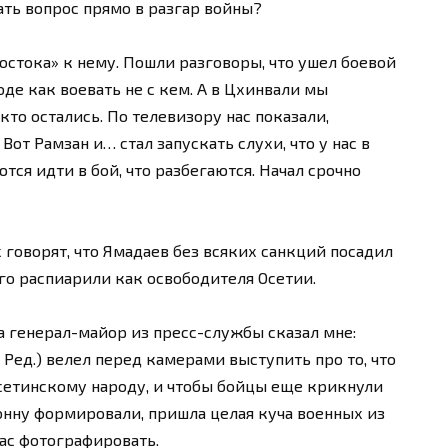
ать вопрос прямо в разгар войны?
остока» к нему. Пошли разговоры, что ушел боевой
роде как воевать не с кем. А в Цхинвали мы
кто остались. По телевизору нас показали,
от Рамзан и… стал запускать слухи, что у нас в
тся идти в бой, что разбегаются. Начал срочно
 говорят, что Ямадаев без всяких санкций посадил
го распиарили как освободителя Осетии.
а генерал-майор из пресс-службы сказал мне:
Ред.) велел перед камерами выступить про то, что
сетинскому народу, и чтобы бойцы еще крикнули
онну формировали, пришла целая куча военных из
нас фотографировать.