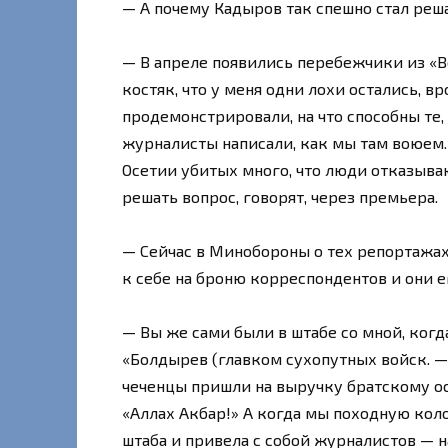
— А почему Кадыров так спешно стал реш
— В апреле появились перебежчики из «В
костяк, что у меня одни лохи остались, в
продемонстрировали, на что способны те, 
журналисты написали, как мы там воюем. В
Осетии убитых много, что люди отказываю
решать вопрос, говорят, через премьера.
— Сейчас в Минобороны о тех репортажах
к себе на броню корреспондентов и они е
— Вы же сами были в штабе со мной, когд
«Болдырев (главком сухопутных войск. — 
чеченцы пришли на выручку братскому о
«Аллах Акбар!» А когда мы походную кол
штаба и привела с собой журналистов — 