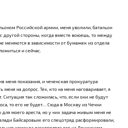
альоном Российской армии, меня уволили, батальон
о с другой стороны, когда вместе воюешь, то между
е меняются в зависимости от бумажек из отдела
ложиться и сейчас.
в меня показания, и чеченская прокуратура
меня на допрос. Тех, кто на меня наговаривает, я
. Ситуация так сложилась, что, если они не будут
роса, то его не будет… Сюда в Москву из Чечни
ы для моего ареста, но у них задача живым меня не
Мовлади Байсаровым: его спецотряд расформировали,
альная команда расстреляла его на Ленинском