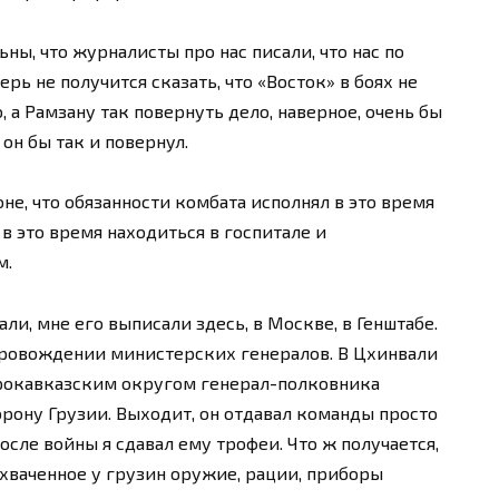
ы, что журналисты про нас писали, что нас по
рь не получится сказать, что «Восток» в боях не
, а Рамзану так повернуть дело, наверное, очень бы
 он бы так и повернул.
не, что обязанности комбата исполнял в это время
в это время находиться в госпитале и
м.
ли, мне его выписали здесь, в Москве, в Генштабе.
опровождении министерских генералов. В Цхинвали
рокавказским округом генерал-полковника
орону Грузии. Выходит, он отдавал команды просто
осле войны я сдавал ему трофеи. Что ж получается,
ахваченное у грузин оружие, рации, приборы