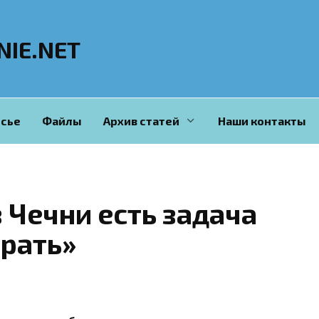
NIE.NET
сье
Файлы
Архив статей
Наши контакты
 Чечни есть задача
рать»