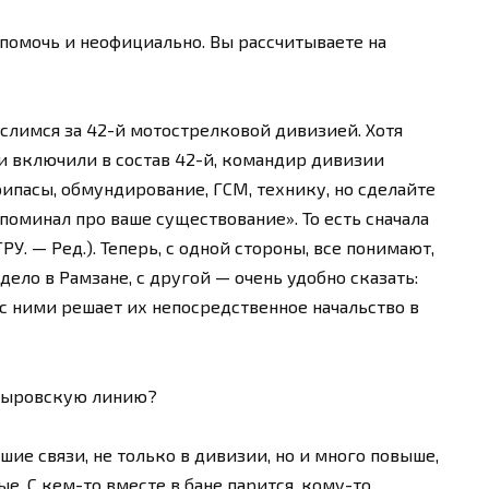
 помочь и неофициально. Вы рассчитываете на
ислимся за 42-й мотострелковой дивизией. Хотя
 и включили в состав 42-й, командир дивизии
рипасы, обмундирование, ГСМ, технику, но сделайте
вспоминал про ваше существование». То есть сначала
У. — Ред.). Теперь, с одной стороны, все понимают,
дело в Рамзане, с другой — очень удобно сказать:
 с ними решает их непосредственное начальство в
дыровскую линию?
ьшие связи, не только в дивизии, но и много повыше,
ые. С кем-то вместе в бане парится, кому-то