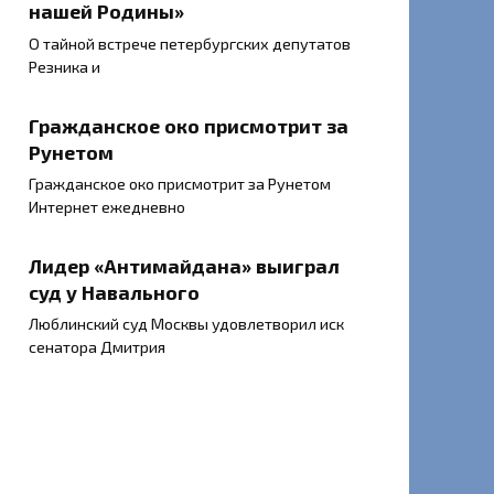
нашей Родины»
О тайной встрече петербургских депутатов
Резника и
Гражданское око присмотрит за
Рунетом
Гражданское око присмотрит за Рунетом
Интернет ежедневно
Лидер «Антимайдана» выиграл
суд у Навального
Люблинский суд Москвы удовлетворил иск
сенатора Дмитрия