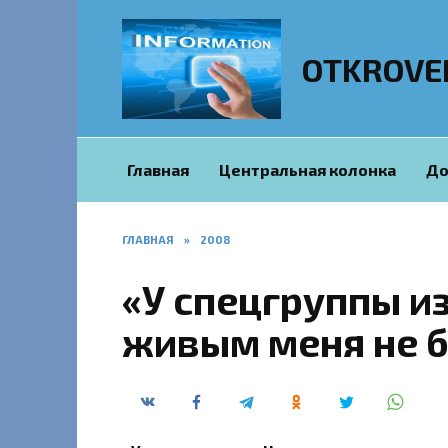
Перейти
к
содержанию
OTKROVE
Главная
Центральная колонка
До
ГЛАВНАЯ
»
2008
«У спецгруппы из
живым меня не б