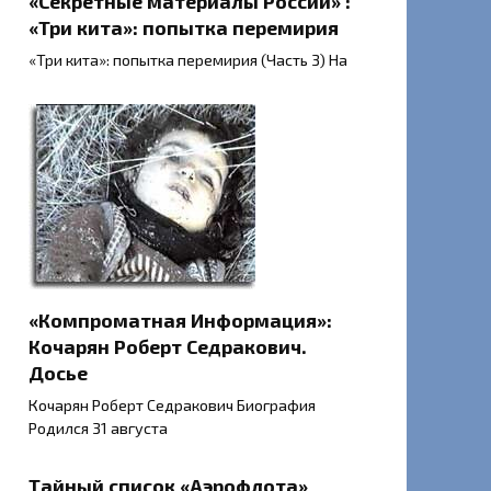
«Секретные материалы России» :
«Три кита»: попытка перемирия
«Три кита»: попытка перемирия (Часть 3) На
«Компроматная Информация»:
Кочарян Роберт Седракович.
Досье
Кочарян Роберт Седракович Биография
Родился 31 августа
Тайный список «Аэрофлота»