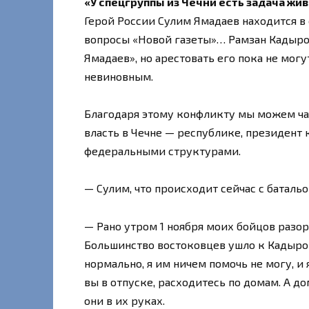
«У спецгруппы из Чечни есть задача жи
Герой России Сулим Ямадаев находится в 
вопросы «Новой газеты»… Рамзан Кадыров 
Ямадаев», но арестовать его пока не могу
невиновным.
Благодаря этому конфликту мы можем час
власть в Чечне — республике, президент к
федеральными структурами.
— Сулим, что происходит сейчас с баталь
— Рано утром 1 ноября моих бойцов разо
Большинство востоковцев ушло к Кадырову.
нормально, я им ничем помочь не могу, и 
вы в отпуске, расходитесь по домам. А до
они в их руках.