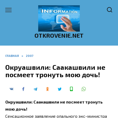
Перейти
к
содержанию
OTKROVENIE.NET
ГЛАВНАЯ
»
2007
Окруашвили: Саакашвили не
посмеет тронуть мою дочь!
Окруашвили: Саакашвили не посмеет тронуть
мою дочь!
Сенсационное заявление опального экс-министра